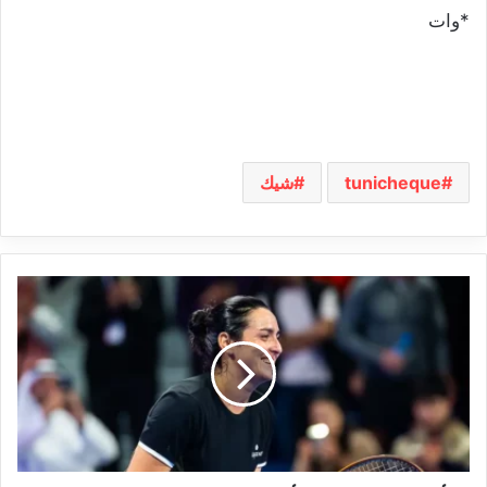
*وات
tunicheque
شيك
أنس
جابر
تبلغ
ربع
نهائي
بطولة
الدوحة
المفتوحة
للتنس