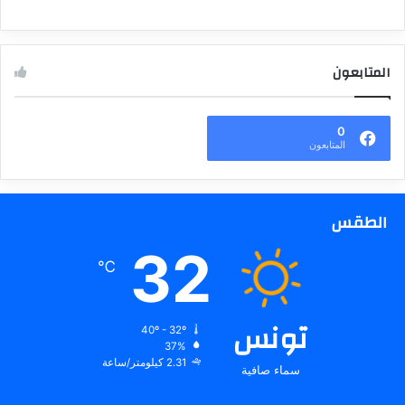
المتابعون
0
المتابعون
الطقس
32
℃
تونس
40º - 32º
37%
2.31 كيلومتر/ساعة
سماء صافية