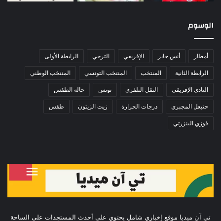
الوسوم
أمطار
أنس جابر
الإفريقي
الترجي
الرابطة الأولى
الرابطة الثانية
المنتخب
المنتخب التونسي
المنتخب الوطني
النادي الإفريقي
النقل التلفزي
تونس
حالة الطقس
حنبعل المجبري
درجات الحرارة
زيت الزيتون
طقس
فوزي البنزرتي
تي آن ميديا موقع إخباري شامل يحتوي على أحدث المستجدات على الساحة