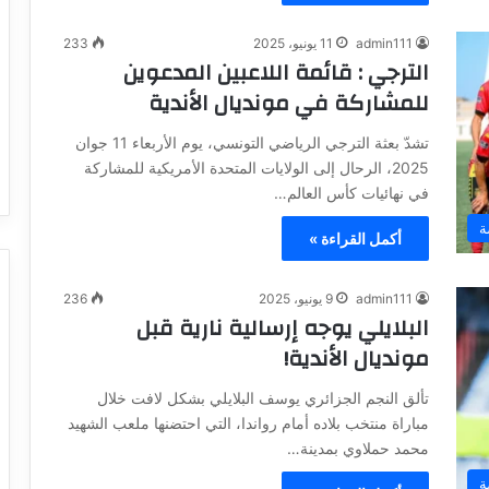
admin111
11 يونيو، 2025
233
الترجي : قائمة اللاعبين المدعوين
للمشاركة في مونديال الأندية
تشدّ بعثة الترجي الرياضي التونسي، يوم الأربعاء 11 جوان
2025، الرحال إلى الولايات المتحدة الأمريكية للمشاركة
في نهائيات كأس العالم…
ة
أكمل القراءة »
admin111
9 يونيو، 2025
236
البلايلي يوجه إرسالية نارية قبل
مونديال الأندية!
تألق النجم الجزائري يوسف البلايلي بشكل لافت خلال
مباراة منتخب بلاده أمام رواندا، التي احتضنها ملعب الشهيد
محمد حملاوي بمدينة…
ة