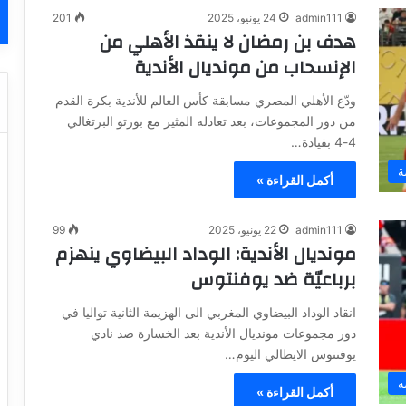
admin111
24 يونيو، 2025
201
هدف بن رمضان لا ينقذ الأهلي من
الإنسحاب من مونديال الأندية
ودّع الأهلي المصري مسابقة كأس العالم للأندية بكرة القدم
من دور المجموعات، بعد تعادله المثير مع بورتو البرتغالي
4-4 بقيادة…
ة
أكمل القراءة »
admin111
22 يونيو، 2025
99
مونديال الأندية: الوداد البيضاوي ينهزم
برباعيّة ضد يوفنتوس
انقاد الوداد البيضاوي المغربي الى الهزيمة الثانية تواليا في
دور مجموعات مونديال الأندية بعد الخسارة ضد نادي
يوفنتوس الايطالي اليوم…
ة
أكمل القراءة »