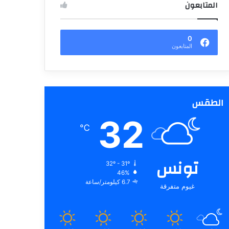
المتابعون
0
المتابعون
الطقس
32
℃
تونس
32º - 31º
46%
6.7 كيلومتر/ساعة
غيوم متفرقة