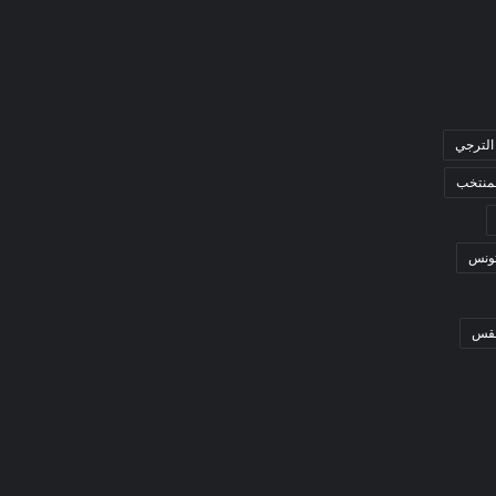
الترجي
لمنتخب
ونس
قس