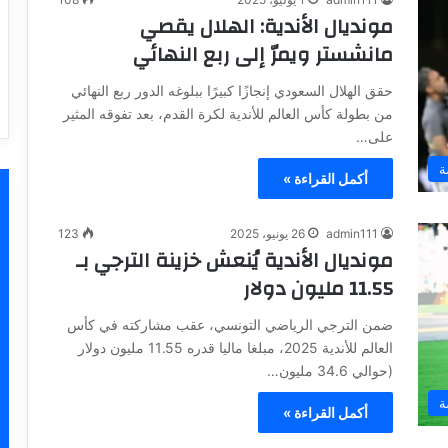
مونديال الأندية: الهلال يقصي
مانشستر ويمرّ إلى ربع النهائي
حقق الهلال السعودي إنجازًا كبيرًا ببلوغه الدور ربع النهائي
من بطولة كأس العالم للأندية لكرة القدم، بعد تفوقه المثير
على…
ة
أكمل القراءة »
admin111
26 يونيو، 2025
123
مونديال الأندية يُنعش خزينة الترجي بـ
11.55 مليون دولار
ضمن الترجي الرياضي التونسي، عقب مشاركته في كأس
العالم للأندية 2025، مبلغا ماليا قدره 11.55 مليون دولار
(حوالي 34.6 مليون…
ة
أكمل القراءة »