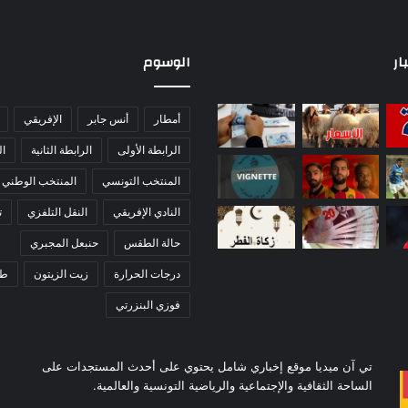
ار
الوسوم
أمطار
أنس جابر
الإفريقي
الرابطة الأولى
الرابطة الثانية
ا
المنتخب التونسي
المنتخب الوطني
النادي الإفريقي
النقل التلفزي
ت
حالة الطقس
حنبعل المجبري
درجات الحرارة
زيت الزيتون
ط
فوزي البنزرتي
تي آن ميديا موقع إخباري شامل يحتوي على أحدث المستجدات على
الساحة الثقافية والإجتماعية والرياضية التونسية والعالمية.