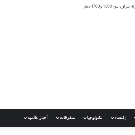
ين 1300 و1700 دينار
إقتصاد
تكنولوجيا
متفرقات
أخبار عالمية