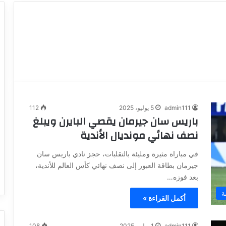
admin111
5 يوليو، 2025
112
باريس سان جيرمان يقصي البايرن ويبلغ
نصف نهائي مونديال الأندية
في مباراة مثيرة ومليئة بالتقلبات، حجز نادي باريس سان
جيرمان بطاقة العبور إلى نصف نهائي كأس العالم للأندية،
بعد فوزه…
ة
أكمل القراءة »
admin111
1 يوليو، 2025
108