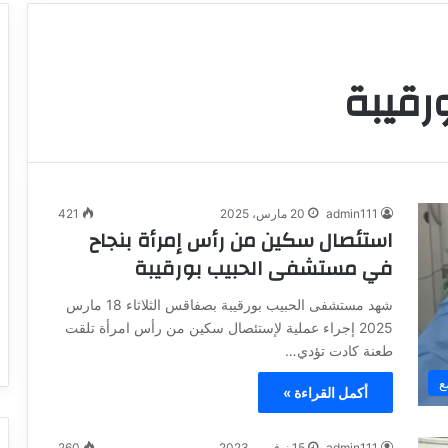
رقيبة
admin111
20 مارس، 2025
421
استئصال سكين من رأس إمرأة بنجاح
في مستشفى الحبيب بورقيبة
شهد مستشفى الحبيب بورقيبة بصفاقس الثلاثاء 18 مارس
2025 إجراء عملية لإستئصال سكين من رأس امرأة تلقت
طعنة كادت تؤدي…
ع
أكمل القراءة »
admin111
15 نوفمبر، 2023
260