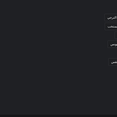
الترجي
لمنتخب
ونس
قس