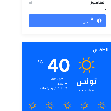
المتابعون
0
المتابعون
الطقس
40
℃
تونس
40º - 30º
23%
7.98 كيلومتر/ساعة
سماء صافية