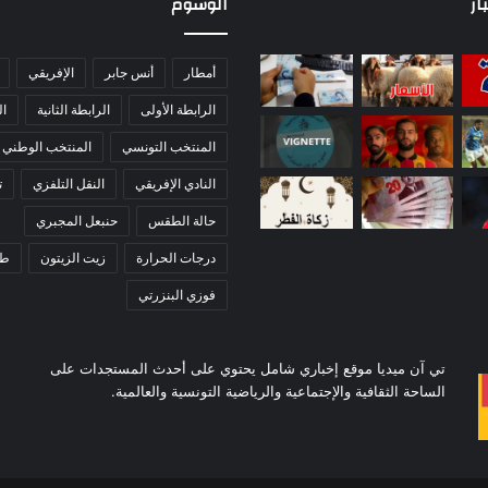
ار
الوسوم
أمطار
أنس جابر
الإفريقي
الرابطة الأولى
الرابطة الثانية
ا
المنتخب التونسي
المنتخب الوطني
النادي الإفريقي
النقل التلفزي
ت
حالة الطقس
حنبعل المجبري
درجات الحرارة
زيت الزيتون
ط
فوزي البنزرتي
تي آن ميديا موقع إخباري شامل يحتوي على أحدث المستجدات على
الساحة الثقافية والإجتماعية والرياضية التونسية والعالمية.