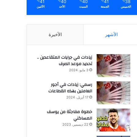
41
40
40
41
38
℃
℃
℃
℃
℃
الخميس
الجمعة
السبت
الأحد
الأثنين
الأشهر
الأخيرة
زيادات في جرايات المتقاعدين ..
تحديد موعد الصرف
3 مايو، 2024
رسمي: زيادات في أجور
العاملين بهذه القطاعات
17 أبريل، 2024
خطوة مفاجئة من يوسف
المساكني
22 ديسمبر، 2023