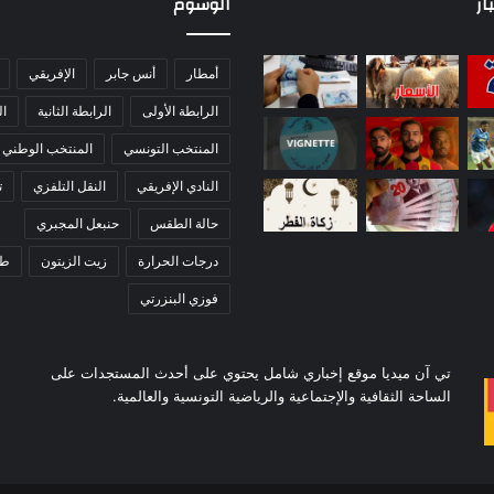
ار
الوسوم
أمطار
أنس جابر
الإفريقي
الرابطة الأولى
الرابطة الثانية
ا
المنتخب التونسي
المنتخب الوطني
النادي الإفريقي
النقل التلفزي
ت
حالة الطقس
حنبعل المجبري
درجات الحرارة
زيت الزيتون
ط
فوزي البنزرتي
تي آن ميديا موقع إخباري شامل يحتوي على أحدث المستجدات على
الساحة الثقافية والإجتماعية والرياضية التونسية والعالمية.