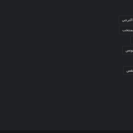
الترجي
لمنتخب
ونس
قس