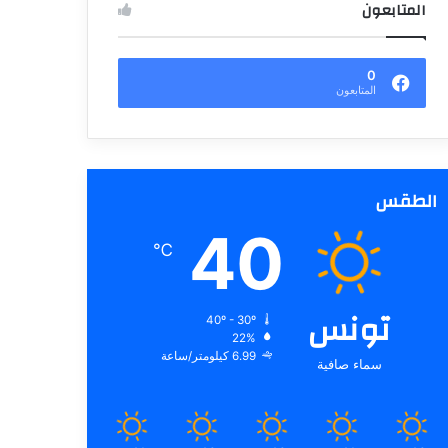
المتابعون
0
المتابعون
الطقس
40
℃
تونس
40º - 30º
22%
6.99 كيلومتر/ساعة
سماء صافية