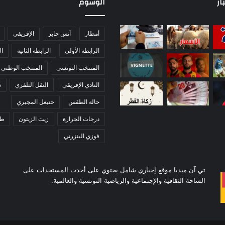
ار
الوسوم
أمطار
أنس جابر
الإفريقي
الرابطة الأولى
الرابطة الثانية
ا
المنتخب التونسي
المنتخب الوطني
النادي الإفريقي
النقل التلفزي
ت
حالة الطقس
حنبعل المجبري
درجات الحرارة
زيت الزيتون
ط
فوزي البنزرتي
تي آن ميديا موقع إخباري شامل يحتوي على أحدث المستجدات على
الساحة الثقافية والإجتماعية والرياضية التونسية والعالمية.