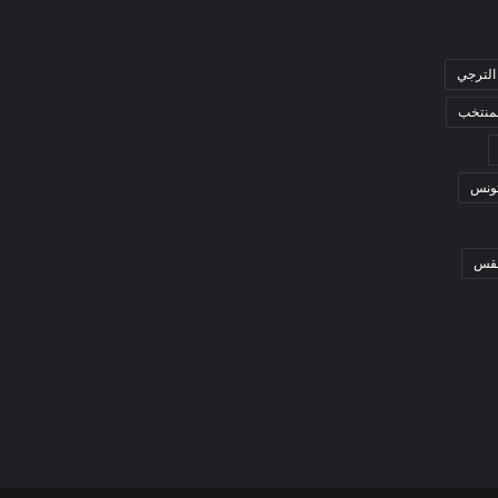
الترجي
لمنتخب
ونس
قس