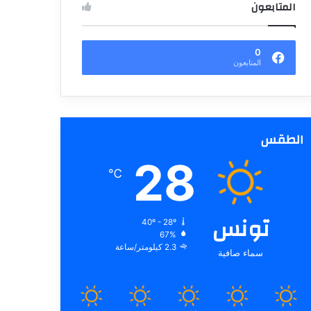
المتابعون
0
المتابعون
الطقس
28
℃
تونس
40º - 28º
67%
2.3 كيلومتر/ساعة
سماء صافية