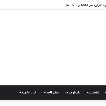
ين 1300 و1700 دينار
إقتصاد
تكنولوجيا
متفرقات
أخبار عالمية