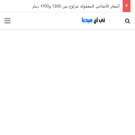
أسعار الأضاحي المعقولة تتراوح بين 1300 و1700 دينار
بحث عن
الق