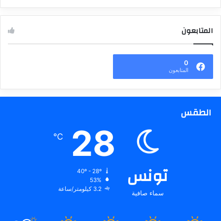
المتابعون
0
المتابعون
الطقس
28
℃
تونس
40º - 28º
53%
3.2 كيلومتر/ساعة
سماء صافية