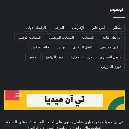
الوسوم
أمطار
أنس جابر
الإفريقي
الترجي
الرابطة الأولى
الرابطة الثانية
المنتخب
المنتخب التونسي
المنتخب الوطني
النادي الإفريقي
النقل التلفزي
تونس
حالة الطقس
حنبعل المجبري
درجات الحرارة
زيت الزيتون
طقس
فوزي البنزرتي
تي آن ميديا موقع إخباري شامل يحتوي على أحدث المستجدات على الساحة
الثقافية والإجتماعية والرياضية التونسية والعالمية.