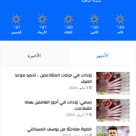
سماء صافية
41
41
40
40
40
℃
℃
℃
℃
℃
الأحد
الأثنين
الثلاثاء
الأربعاء
الخميس
الأشهر
الأخيرة
زيادات في جرايات المتقاعدين .. تحديد موعد
الصرف
3 مايو، 2024
رسمي: زيادات في أجور العاملين بهذه
القطاعات
17 أبريل، 2024
خطوة مفاجئة من يوسف المساكني
22 ديسمبر، 2023