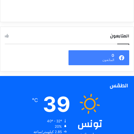
المتابعون
0
المتابعون
الطقس
39
℃
تونس
40º - 32º
20%
2.85 كيلومتر/ساعة