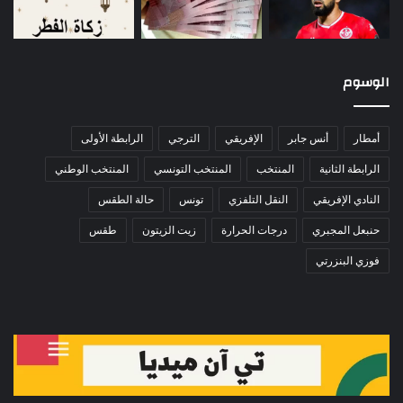
الوسوم
أمطار
أنس جابر
الإفريقي
الترجي
الرابطة الأولى
الرابطة الثانية
المنتخب
المنتخب التونسي
المنتخب الوطني
النادي الإفريقي
النقل التلفزي
تونس
حالة الطقس
حنبعل المجبري
درجات الحرارة
زيت الزيتون
طقس
فوزي البنزرتي