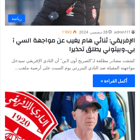
رياضة
admin111
28 ديسمبر، 2024
1٬693
الإفريقي: ثنائي هام يغيب عن مواجهة السي آ
بي..وبيتوني يطلق تحذيرا
كشفت مصادر مطلعة لـ”الصريح أون لاين” أن النادي الإفريقي سيدخل
مواجهته المقبلة ضد النادي البنزرتي يوم السبت على أرضية ملعب…
أكمل القراءة »