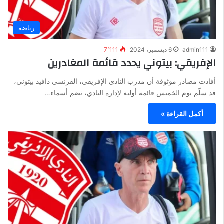
رياضة
admin111
6 ديسمبر، 2024
7٬111
الإفريقي: بيتوني يحدد قائمة المغادرين
أفادت مصادر موثوقة أن مدرب النادي الإفريقي، الفرنسي دافيد بيتوني،
قد سلّم يوم الخميس قائمة أولية لإدارة النادي، تضم أسماء…
أكمل القراءة »