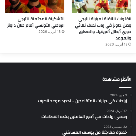
القنوات الناقلة لمباراة الترجي
التشكيلة المحتملة للترجي
وصن داونز في إياب نصف نهائي
الرياضي التونسي أمام صان داونز
دوري أبطال أفريقيا.. والمعلق
18 أبريل، 2026
والموعد
18 أبريل، 2026
الأكثر مشاهدة
3 مايو، 2024
زيادات في جرايات المتقاعدين .. تحديد موعد الصرف
17 أبريل، 2024
رسمي: زيادات في أجور العاملين بهذه القطاعات
22 ديسمبر، 2023
خطوة مفاجئة من يوسف المساكني