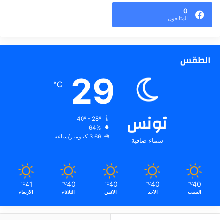
0
المتابعون
الطقس
29
℃
تونس
40º - 28º
64%
3.66 كيلومتر/ساعة
سماء صافية
41
40
40
40
40
℃
℃
℃
℃
℃
السبت
الأحد
الأثنين
الثلاثاء
الأربعاء