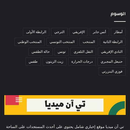
الوسوم
أمطار
أنس جابر
الإفريقي
الترجي
الرابطة الأولى
الرابطة الثانية
المنتخب
المنتخب التونسي
المنتخب الوطني
النادي الإفريقي
النقل التلفزي
تونس
حالة الطقس
حنبعل المجبري
درجات الحرارة
زيت الزيتون
طقس
فوزي البنزرتي
تي آن ميديا موقع إخباري شامل يحتوي على أحدث المستجدات على الساحة