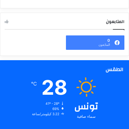
المتابعون
0
المتابعون
الطقس
28
℃
تونس
41º - 28º
69%
3.22 كيلومتر/ساعة
سماء صافية