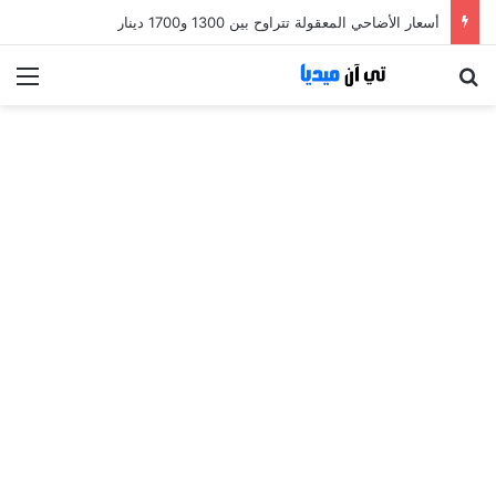
أسعار الأضاحي المعقولة تتراوح بين 1300 و1700 دينار
بحث عن
الق