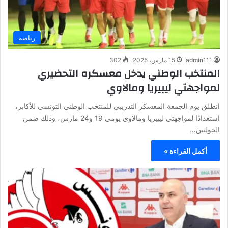
رياضة
admin111
15 مارس، 2025
302
المنتخب الوطني يدخل معسكره التحضيري
لمواجهتي ليبيريا ومالاوي
انطلق يوم الجمعة المعسكر التدريبي للمنتخب الوطني التونسي للأكابر،
استعدادًا لمواجهتي ليبيريا ومالاوي يومي 19 و24 مارس، وذلك ضمن
الجولتين…
أكمل القراءة »