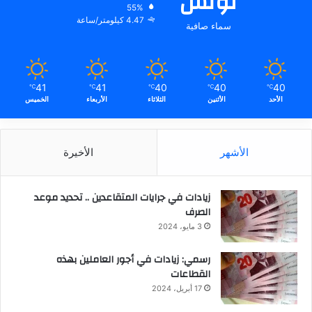
تونس
55%
4.47 كيلومتر/ساعة
سماء صافية
41
41
40
40
40
℃
℃
℃
℃
℃
الأحد
الأثنين
الثلاثاء
الأربعاء
الخميس
الأشهر
الأخيرة
زيادات في جرايات المتقاعدين .. تحديد موعد
الصرف
3 مايو، 2024
رسمي: زيادات في أجور العاملين بهذه
القطاعات
17 أبريل، 2024