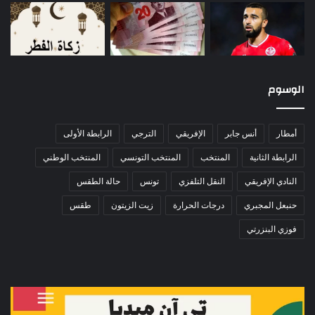
الوسوم
أمطار
أنس جابر
الإفريقي
الترجي
الرابطة الأولى
الرابطة الثانية
المنتخب
المنتخب التونسي
المنتخب الوطني
النادي الإفريقي
النقل التلفزي
تونس
حالة الطقس
حنبعل المجبري
درجات الحرارة
زيت الزيتون
طقس
فوزي البنزرتي