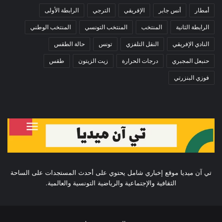
أمطار
أنس جابر
الإفريقي
الترجي
الرابطة الأولى
الرابطة الثانية
المنتخب
المنتخب التونسي
المنتخب الوطني
النادي الإفريقي
النقل التلفزي
تونس
حالة الطقس
حنبعل المجبري
درجات الحرارة
زيت الزيتون
طقس
فوزي البنزرتي
تي آن ميديا موقع إخباري شامل يحتوي على أحدث المستجدات على الساحة
الثقافية والإجتماعية والرياضية التونسية والعالمية.