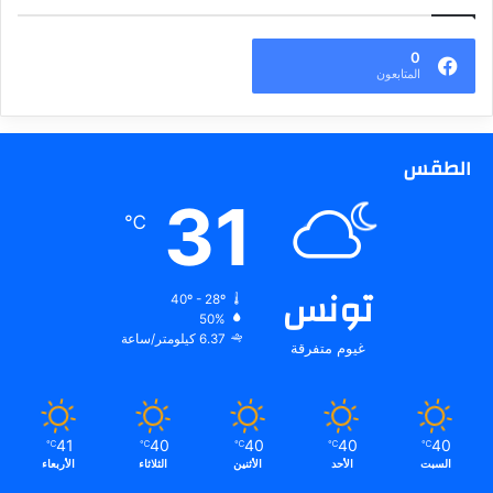
0
المتابعون
الطقس
31
℃
تونس
40º - 28º
50%
6.37 كيلومتر/ساعة
غيوم متفرقة
41
40
40
40
40
℃
℃
℃
℃
℃
السبت
الأحد
الأثنين
الثلاثاء
الأربعاء