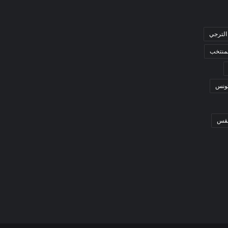
الترجي
لمنتخب
ونس
قس