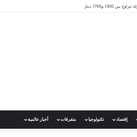
ين 1300 و1700 دينار
إقتصاد
تكنولوجيا
متفرقات
أخبار عالمية