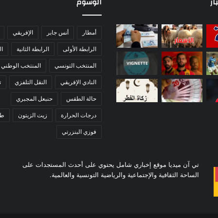
ار
الوسوم
أمطار
أنس جابر
الإفريقي
الرابطة الأولى
الرابطة الثانية
ا
المنتخب التونسي
المنتخب الوطني
النادي الإفريقي
النقل التلفزي
ت
حالة الطقس
حنبعل المجبري
درجات الحرارة
زيت الزيتون
ط
فوزي البنزرتي
تي آن ميديا موقع إخباري شامل يحتوي على أحدث المستجدات على
الساحة الثقافية والإجتماعية والرياضية التونسية والعالمية.