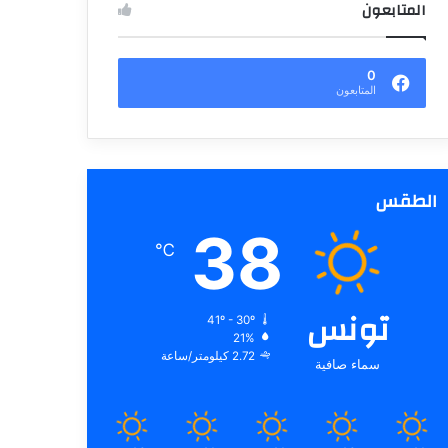
المتابعون
0
المتابعون
الطقس
38
℃
تونس
41º - 30º
21%
2.72 كيلومتر/ساعة
سماء صافية