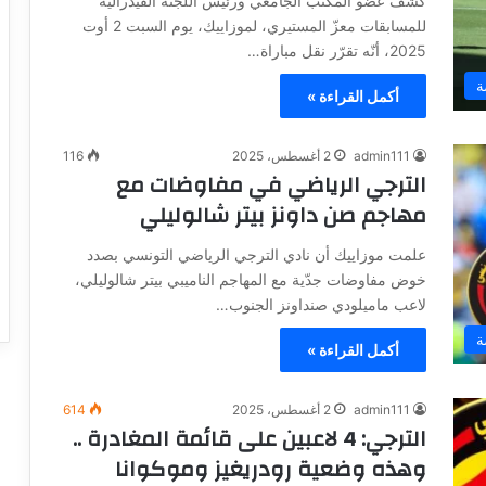
كشف عضو المكتب الجامعي ورئيس اللجنة الفيدرالية
للمسابقات معزّ المستيري، لموزاييك، يوم السبت 2 أوت
2025، أنّه تقرّر نقل مباراة…
ة
أكمل القراءة »
admin111
2 أغسطس، 2025
116
الترجي الرياضي في مفاوضات مع
مهاجم صن داونز بيتر شالوليلي
علمت موزاييك أن نادي الترجي الرياضي التونسي بصدد
خوض مفاوضات جدّية مع المهاجم الناميبي بيتر شالوليلي،
لاعب ماميلودي صنداونز الجنوب…
ة
أكمل القراءة »
admin111
2 أغسطس، 2025
614
الترجي: 4 لاعبين على قائمة المغادرة ..
وهذه وضعية رودريغيز وموكوانا