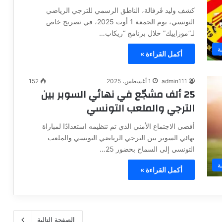
كشف وليد ڤرفالة، الناطق الرسمي للترجي الرياضي
التونسي، يوم الجمعة 1 أوت 2025، في تصريح خاص
لـ”موزاييك” خلال برنامج “ريكاب…
ة
أكمل القراءة »
admin111
1 أغسطس، 2025
152
25 ألف مشجّع في نهائي السوبر بين
الترجي والملعب التونسي
أفضى الاجتماع الأمني الذي تم تنظيمه استعدادًا لمباراة
نهائي السوبر بين الترجي الرياضي التونسي والملعب
التونسي إلى السماح بحضور 25…
ة
أكمل القراءة »
الصفحة التالية