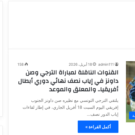
admin111
18 أبريل، 2026
158
القنوات الناقلة لمباراة الترجي وصن
داونز في إياب نصف نهائي دوري أبطال
أفريقيا.. والمعلق والموعد
يلتقي الترجي التونسي مع نظيره صن داونز الجنوب
إفريقي اليوم السبت 18 أفريل الجاري، في إطار لقاءات
إياب الدور نصف…
ة
أكمل القراءة »