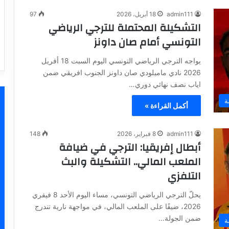
admin111
18 أبريل، 2026
97
التشكيلة المحتملة للترجي الرياضي
التونسي أمام صان داونز
يواجه الترجي الرياضي التونسي اليوم السبت 18 أفريل
2026 نادي ماميلودي صان داونز الجنوب افريقي ضمن
اياب نصف نهائي دوري…
ة
أكمل القراءة »
admin111
8 فبراير، 2026
148
أبطال إفريقيا: الترجي في ضيافة
الملعب المالي.. التشكيلة والبث
التلفزي
يحلّ الترجي الرياضي التونسي، مساء اليوم الأحد 8 فيفري
2026، ضيفًا على الملعب المالي، في مواجهة نارية تندرج
ضمن الجولة…
ة