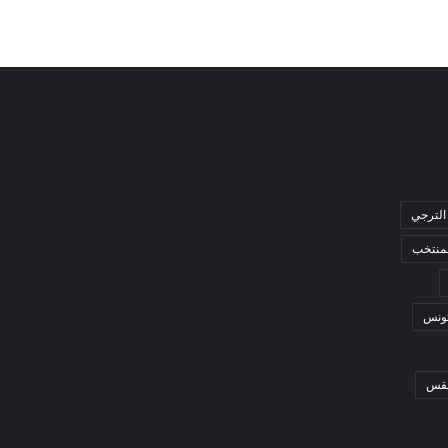
الترجي
لمنتخب
ونس
قس