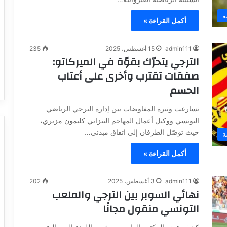
ة
أكمل القراءة »
admin111
15 أغسطس، 2025
235
الترجي يتحرّك بقوّة في الميركاتو:
صفقات تقترب وأخرى على أعتاب
الحسم
تسارعت وتيرة المفاوضات بين إدارة الترجي الرياضي
التونسي ووكيل أعمال المهاجم التنزاني كليمون مزيري،
حيث توصّل الطرفان إلى اتفاق مبدئي…
ة
أكمل القراءة »
admin111
3 أغسطس، 2025
202
نهائي السوبر بين الترجي والملعب
التونسي منقول مجانًا