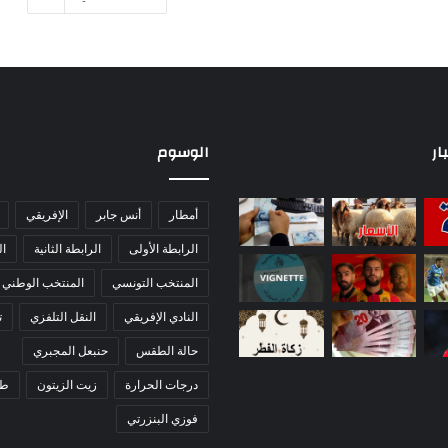
ار
الوسوم
أمطار
أنس جابر
الإفريقي
الرابطة الأولى
الرابطة الثانية
ا
المنتخب التونسي
المنتخب الوطني
النادي الإفريقي
النقل التلفزي
ت
حالة الطقس
حنبعل المجبري
درجات الحرارة
زيت الزيتون
ط
فوزي البنزرتي