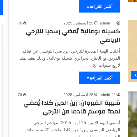
أكمل القراءة »
admin111
25 أغسطس، 2025
76
كسيلة بوعالية يُمضي رسميا للترجي
الرياضي
أعلنت الهيئة المديرة للترجي الرياضي التونسي عن تعاقد
الفريق مع الجناح الجزائري كسيلة بوعالية، وذلك بعقد يمتد
لأربع سنوات أيّ…
ة
أكمل القراءة »
admin111
25 أغسطس، 2025
76
شبيبة القيروان: زين الدين كادا يُمضي
لمدة موسم قادما من الترجي
أمضى اليوم الإثنين 25 أوت 2025، مهاجم الترجي
الرياضي التونسي زين الدين كادا صاحب 20 سنة لفائدة
الشبيبة الرياضية القيروانية…