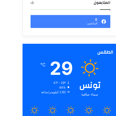
المتابعون
0
المتابعون
الطقس
29
℃
تونس
41º - 29º
64%
2.82 كيلومتر/ساعة
سماء صافية