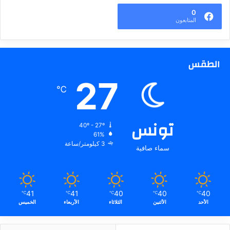
0
المتابعون
الطقس
27
℃
تونس
40º - 27º
61%
3 كيلومتر/ساعة
سماء صافية
41
41
40
40
40
℃
℃
℃
℃
℃
الأحد
الأثنين
الثلاثاء
الأربعاء
الخميس