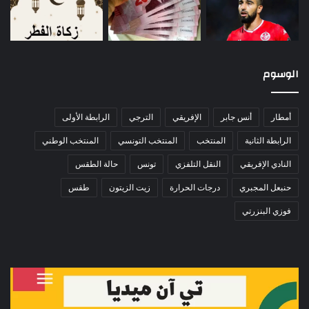
الوسوم
أمطار
أنس جابر
الإفريقي
الترجي
الرابطة الأولى
الرابطة الثانية
المنتخب
المنتخب التونسي
المنتخب الوطني
النادي الإفريقي
النقل التلفزي
تونس
حالة الطقس
حنبعل المجبري
درجات الحرارة
زيت الزيتون
طقس
فوزي البنزرتي