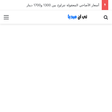
أسعار الأضاحي المعقولة تتراوح بين 1300 و1700 دينار
بحث عن
الق