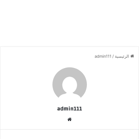
الرئيسية
/
admin111
admin111
موقع
الويب