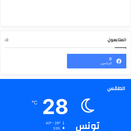
المتابعون
0
المتابعون
الطقس
28
℃
تونس
40º - 28º
53%