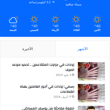
3.2 كيلومتر/ساعة
سماء صافية
40
41
41
40
40
℃
℃
℃
℃
℃
الأثنين
الثلاثاء
الأربعاء
الخميس
الجمعة
الأشهر
الأخيرة
زيادات في جرايات المتقاعدين .. تحديد موعد
الصرف
3 مايو، 2024
رسمي: زيادات في أجور العاملين بهذه
القطاعات
17 أبريل، 2024
خطوة مفاجئة من يوسف المساكني