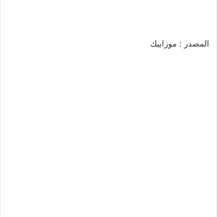
المصدر : موزاييك