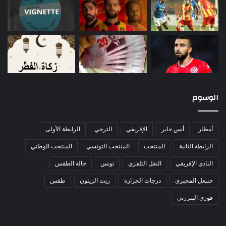
الوسوم
أمطار
أنس جابر
الإفريقي
الترجي
الرابطة الأولى
الرابطة الثانية
المنتخب
المنتخب التونسي
المنتخب الوطني
النادي الإفريقي
النقل التلفزي
تونس
حالة الطقس
حنبعل المجبري
درجات الحرارة
زيت الزيتون
طقس
فوزي البنزرتي