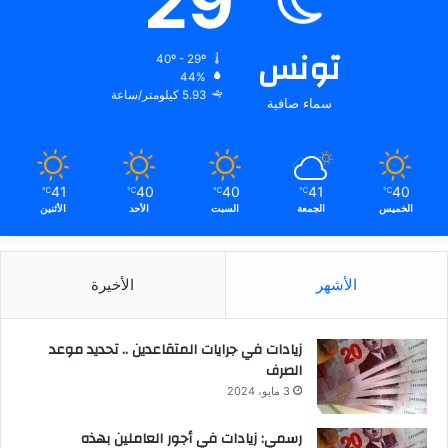
29
تونس
40º - 29º
44%
5.93 كيلومتر/ساعة
سماء صافية
41
40
40
41
40
℃
℃
℃
℃
℃
الخميس
الجمعة
السبت
الأحد
الأثنين
الأشهر
الأخيرة
زيادات في جرايات المتقاعدين .. تحديد موعد
الصرف
3 مايو، 2024
رسمي: زيادات في أجور العاملين بهذه