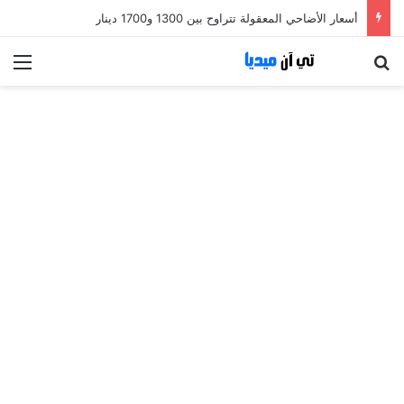
أسعار الأضاحي المعقولة تتراوح بين 1300 و1700 دينار
بحث عن
الق