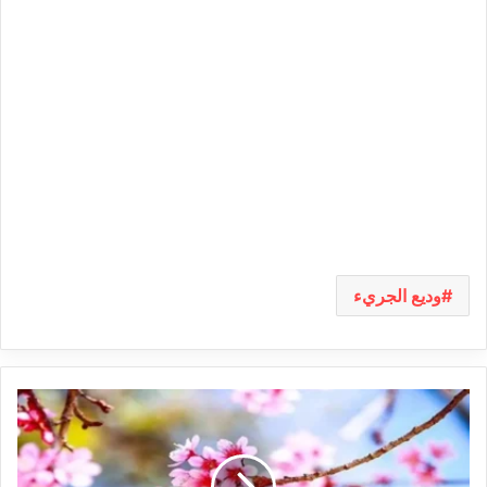
وديع الجريء
اليوم:
نزول
‘جمرة
الهواء’