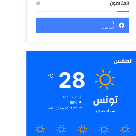
المتابعون
0
المتابعون
الطقس
28
℃
تونس
41º - 28º
69%
3.22 كيلومتر/ساعة
سماء صافية