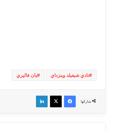
نادي شيفيلد وينزداي
يان فاليري
فيسبوك
‫X
لينكدإن
شاركها