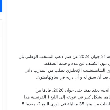
أعلن نادي شيفيلد وينزداي الإنجليزي اليوم الجمعة 21 جوان 2024 عن ضم لاعب المنتخب الوطني يان
سي دون الكشف عن مدة و قيمة الصفقة.
وري الشامبينشيب الإنجليزي بطلب من المدرب داني
 بعد أن سبق له و أن دربه في ساوثهامبتون.
وكان يان فاليري قد انتقل صيف 2022 إلى نادي آنجيه بعقد يمتد حتى جوان 2026، قادمًا من
ساوثهامبتون، بصفقة بلغت 2.5 مليون يورو، و ساهم بشكل كبير في عودته إلى الليغ 1 الفرنسية هذا
الموسم حيث خاض معه 37 مباراة في كل المسابقات من بينها 35 مقابلة في دوري الليغ 2، مقدما 5