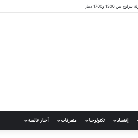
ين 1300 و1700 دينار
إقتصاد
تكنولوجيا
متفرقات
أخبار عالمية