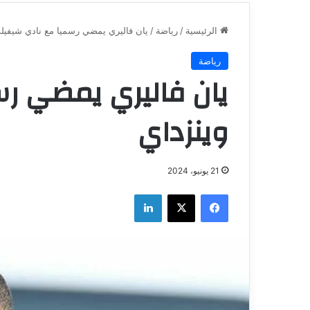
الرئيسية
/
رياضة
/
يان فاليري يمضي رسميا مع نادي شيفيلد
رياضة
يان فاليري يمضي رس
وينزداي
21 يونيو، 2024
فيسبوك
‫X
لينكدإن