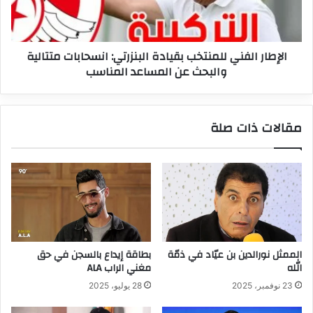
متتالية
والبحث
عن
الإطار الفني للمنتخب بقيادة البنزرتي: انسحابات متتالية
المساعد
والبحث عن المساعد المناسب
المناسب
مقالات ذات صلة
الممثل نورالدين بن عيّاد في ذمّة
بطاقة إيداع بالسجن في حق
الله
مغني الراب ALA
23 نوفمبر، 2025
28 يوليو، 2025