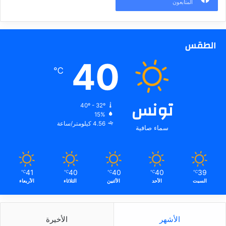
المتابعون
الطقس
40
℃
تونس
40º - 32º
15%
4.56 كيلومتر/ساعة
سماء صافية
41
40
40
40
39
℃
℃
℃
℃
℃
السبت
الأحد
الأثنين
الثلاثاء
الأربعاء
الأشهر
الأخيرة