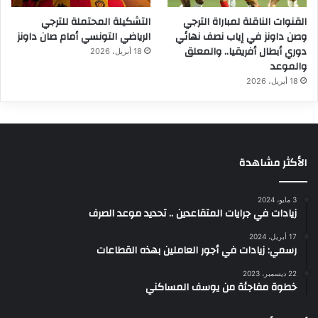
القنوات الناقلة لمباراة الترجي
التشكيلة المحتملة للترجي
وصن داونز في إياب نصف نهائي
الرياضي التونسي أمام صان داونز
دوري أبطال أفريقيا.. والمعلق
18 أبريل، 2026
والموعد
18 أبريل، 2026
الأكثر مشاهدة
3 مايو، 2024
زيادات في جرايات المتقاعدين .. تحديد موعد الصرف
17 أبريل، 2024
رسمي: زيادات في أجور العاملين بهذه القطاعات
22 ديسمبر، 2023
خطوة مفاجئة من يوسف المساكني