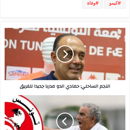
كيمو
وفاة
النجم
الساحلي:
حمادي
الدو
مدربا
جديدا
للفريق
النجم الساحلي: حمادي الدو مدربا جديدا للفريق
الإطار
الفني
للمنتخب
بقيادة
البنزرتي:
انسحابات