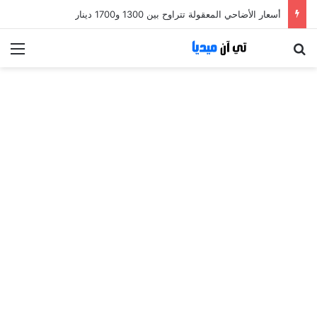
أسعار الأضاحي المعقولة تتراوح بين 1300 و1700 دينار
بحث عن
الق