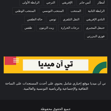
أمطار
أنس جابر
الإفريقي
الترجي
الرابطة الأولى
الرابطة الثانية
المنتخب
المنتخب التونسي
المنتخب الوطني
النادي الإفريقي
النقل التلفزي
تونس
حالة الطقس
حنبعل المجبري
درجات الحرارة
زيت الزيتون
طقس
فوزي البنزرتي
تي آن ميديا موقع إخباري شامل يحتوي على أحدث المستجدات على الساحة
الثقافية والإجتماعية والرياضية التونسية والعالمية.
جميع الحقوق محفوظة