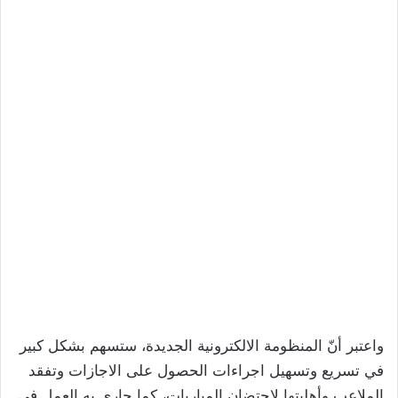
واعتبر أنّ المنظومة الالكترونية الجديدة، ستسهم بشكل كبير
في تسريع وتسهيل اجراءات الحصول على الاجازات وتفقد
الملاعب وأهليتها لاحتضان المباريات، كما جاري به العمل في