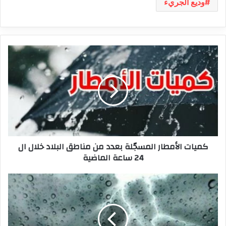
وديع الجريء
كميات
الأمطار
المسجّلة
بعدد
من
مناطق
البلاد
خلال
ال
كميات الأمطار المسجّلة بعدد من مناطق البلاد خلال ال
24
24 ساعة الماضية
ساعة
الماضية
طقس
الليلة:
أمطار
بالشمال
والسواحل