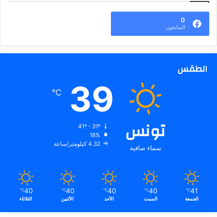
0
المتابعون
الطقس
39
℃
تونس
41º - 31º
18%
4.32 كيلومتر/ساعة
سماء صافية
40
40
40
40
41
℃
℃
℃
℃
℃
الجمعة
السبت
الأحد
الأثنين
الثلاثاء