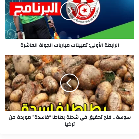
مباريات
الجولة
العاشرة
الرابطة الأولى: تعيينات مباريات الجولة العاشرة
سوسة
..
فتح
تحقيق
في
شحنة
بطاطا
“فاسدة”
موردة
سوسة .. فتح تحقيق في شحنة بطاطا “فاسدة” موردة من
من
تركيا
تركيا