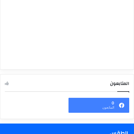
المتابعون
0
المتابعون
الطقس