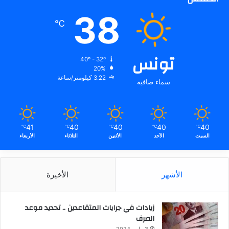
38
℃
تونس
40º - 32º
20%
3.22 كيلومتر/ساعة
سماء صافية
41
40
40
40
40
℃
℃
℃
℃
℃
السبت
الأحد
الأثنين
الثلاثاء
الأربعاء
الأشهر
الأخيرة
زيادات في جرايات المتقاعدين .. تحديد موعد
الصرف