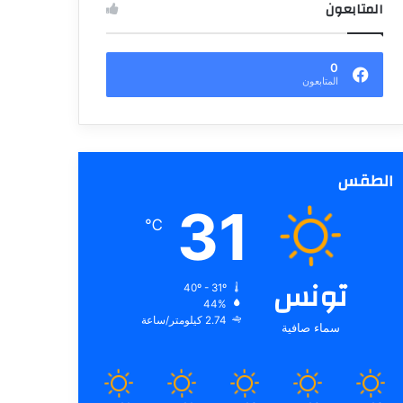
المتابعون
0
المتابعون
الطقس
31
℃
تونس
40º - 31º
44%
2.74 كيلومتر/ساعة
سماء صافية