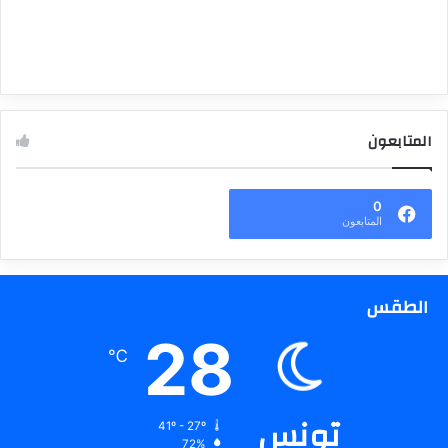
المتابعون
0
المتابعون
الطقس
28
℃
تونس
41º - 27º
72%