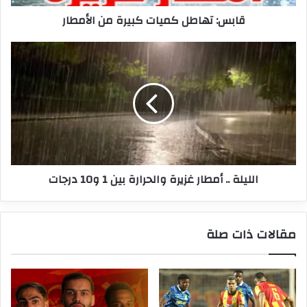
قابس: تهاطل كميات كبيرة من الأمطار
الليلة
..
أمطار
غزيرة
والحرارة
بين
1
و10
درجات
الليلة .. أمطار غزيرة والحرارة بين 1 و10 درجات
مقالات ذات صلة