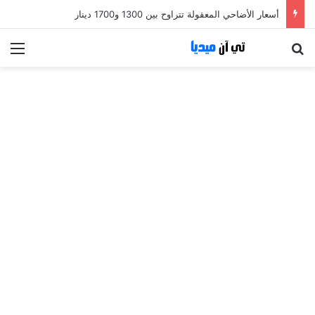
أسعار الأضاحي المعقولة تتراوح بين 1300 و1700 دينار
بحث عن
الق