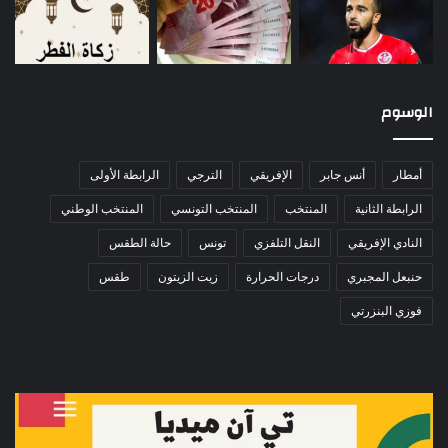
الوسوم
أمطار
أنس جابر
الإفريقي
الترجي
الرابطة الأولى
الرابطة الثانية
المنتخب
المنتخب التونسي
المنتخب الوطني
النادي الإفريقي
النقل التلفزي
تونس
حالة الطقس
حنبعل المجبري
درجات الحرارة
زيت الزيتون
طقس
فوزي البنزرتي