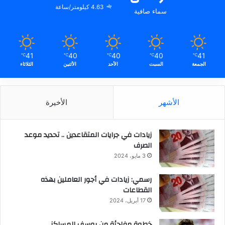
4.63 كيلومتر/ساعة
سماء صافية
41
40
40
40
41
℃
℃
℃
℃
℃
الجمعة
السبت
الأحد
الأثنين
الثلاثاء
الأشهر
الأخيرة
زيادات في جرايات المتقاعدين .. تحديد موعد
الصرف
3 مايو، 2024
رسمي: زيادات في أجور العاملين بهذه
القطاعات
17 أبريل، 2024
خطوة مفاجئة من يوسف المساكني