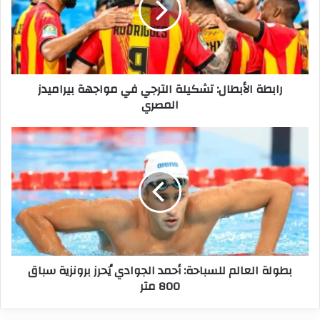
في
مواجهة
بيراميدز
المصري
رابطة الأبطال: تشكيلة الترجي في مواجهة بيراميدز
المصري
بطولة
العالم
للسباحة:
أحمد
الجوادي
يُحرز
برونزية
سباق
800
بطولة العالم للسباحة: أحمد الجوادي يُحرز برونزية سباق
متر
800 متر