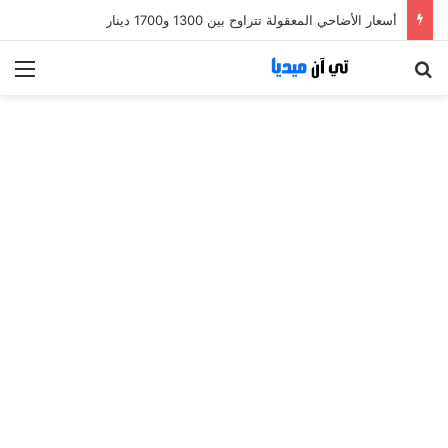
أسعار الأضاحي المعقولة تتراوح بين 1300 و1700 دينار
بحث عن
الق