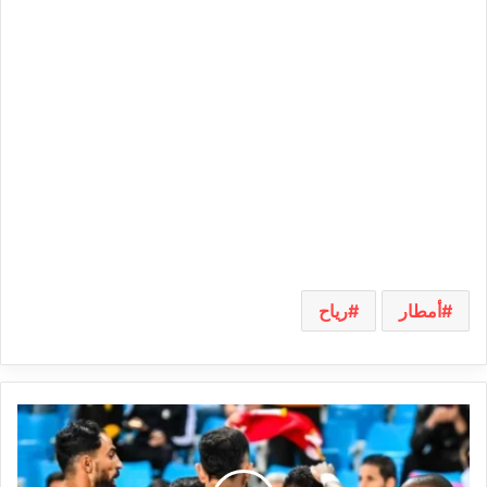
أمطار
رياح
رابطة
الأبطال:
تشكيلة
الترجي