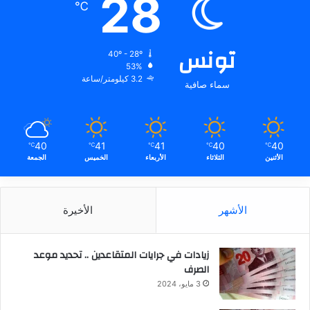
28
℃
تونس
40º - 28º
53%
3.2 كيلومتر/ساعة
سماء صافية
40
41
41
40
40
℃
℃
℃
℃
℃
الأثنين
الثلاثاء
الأربعاء
الخميس
الجمعة
الأشهر
الأخيرة
زيادات في جرايات المتقاعدين .. تحديد موعد
الصرف
3 مايو، 2024