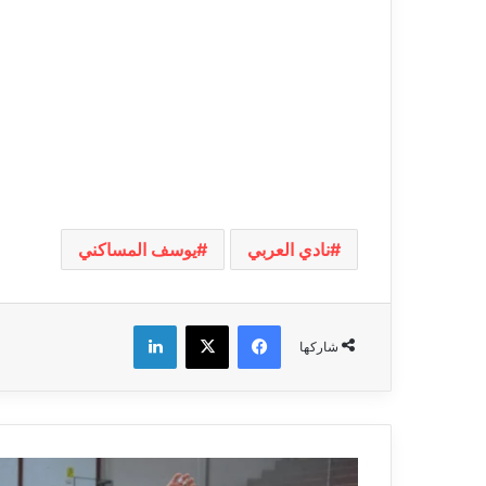
نادي العربي
يوسف المساكني
فيسبوك
‫X
لينكدإن
شاركها
كرة