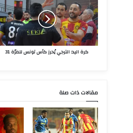
اليد:
الترجي
يُحرز
كأس
تونس
للمرّة
31
كرة اليد: الترجي يُحرز كأس تونس للمرّة 31
مقالات ذات صلة