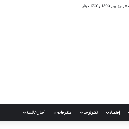
 1300 و1700 دينار
إقتصاد
تكنولوجيا
متفرقات
أخبار عالمية