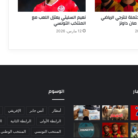
تملة للترجي الرياضي
نعيم السليتي يعتزل اللعب مع
صان داونز
المنتخب التونسي
12 مارس، 2026
ار
الوسوم
أمطار
أنس جابر
الإفريقي
الرابطة الأولى
الرابطة الثانية
ا
المنتخب التونسي
المنتخب الوطني