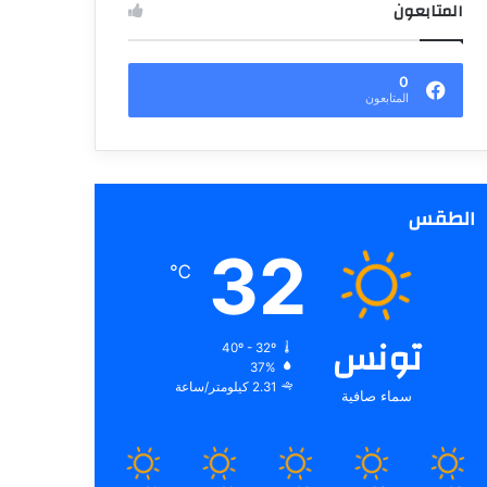
المتابعون
0
المتابعون
الطقس
32
℃
تونس
40º - 32º
37%
2.31 كيلومتر/ساعة
سماء صافية