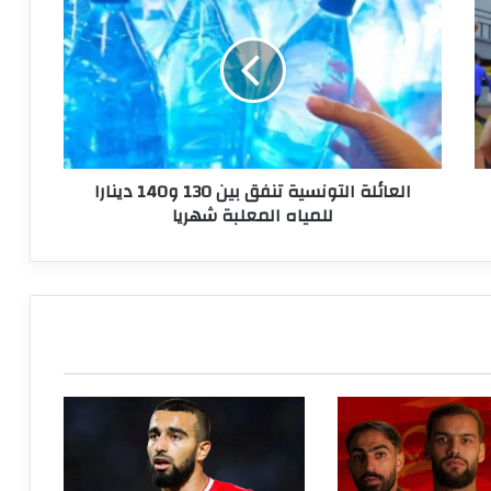
التونسية
تنفق
بين
130
و140
دينارا
للمياه
المعلبة
العائلة التونسية تنفق بين 130 و140 دينارا
شهريا
للمياه المعلبة شهريا