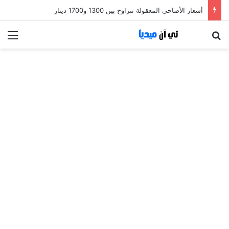
أسعار الأضاحي المعقولة تتراوح بين 1300 و1700 دينار
بحث عن
الق