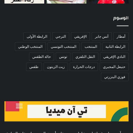
الوسوم
أمطار
أنس جابر
الإفريقي
الترجي
الرابطة الأولى
الرابطة الثانية
المنتخب
المنتخب التونسي
المنتخب الوطني
النادي الإفريقي
النقل التلفزي
تونس
حالة الطقس
حنبعل المجبري
درجات الحرارة
زيت الزيتون
طقس
فوزي البنزرتي