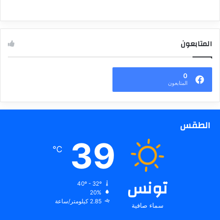
المتابعون
0
المتابعون
الطقس
39
℃
تونس
40º - 32º
20%
2.85 كيلومتر/ساعة
سماء صافية