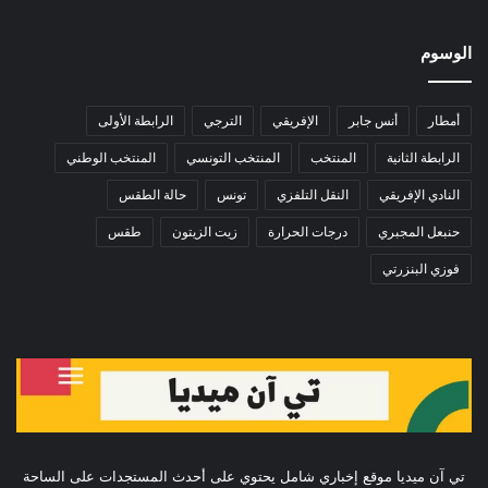
الوسوم
أمطار
أنس جابر
الإفريقي
الترجي
الرابطة الأولى
الرابطة الثانية
المنتخب
المنتخب التونسي
المنتخب الوطني
النادي الإفريقي
النقل التلفزي
تونس
حالة الطقس
حنبعل المجبري
درجات الحرارة
زيت الزيتون
طقس
فوزي البنزرتي
تي آن ميديا موقع إخباري شامل يحتوي على أحدث المستجدات على الساحة