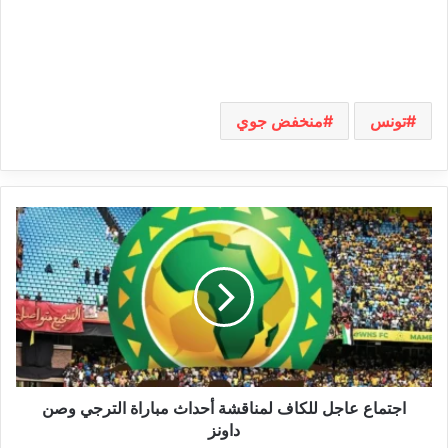
تونس
منخفض جوي
اجتماع
عاجل
للكاف
لمناقشة
أحداث
مباراة
الترجي
وصن
داونز
اجتماع عاجل للكاف لمناقشة أحداث مباراة الترجي وصن
داونز