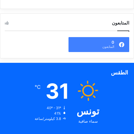
المتابعون
0
المتابعون
الطقس
31
℃
تونس
40º - 31º
41%
3.8 كيلومتر/ساعة
سماء صافية