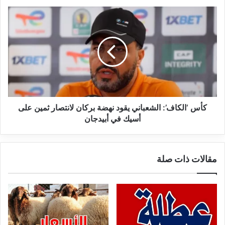
كأس
‘الكاف’:
الشعباني
يقود
نهضة
بركان
لانتصار
ثمين
على
أسيك
كأس ‘الكاف’: الشعباني يقود نهضة بركان لانتصار ثمين على
في
أسيك في أبيدجان
أبيدجان
مقالات ذات صلة