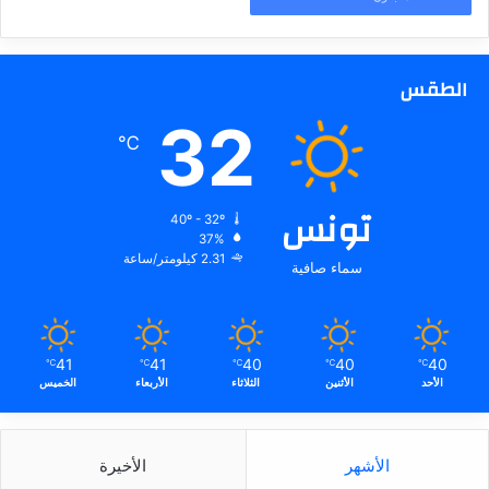
الطقس
32
℃
تونس
40º - 32º
37%
2.31 كيلومتر/ساعة
سماء صافية
41
41
40
40
40
℃
℃
℃
℃
℃
الأحد
الأثنين
الثلاثاء
الأربعاء
الخميس
الأشهر
الأخيرة