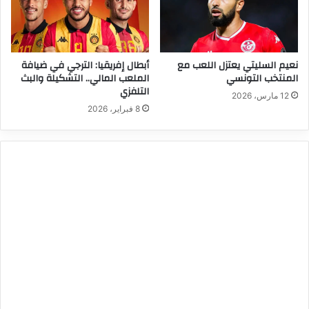
نعيم السليتي يعتزل اللعب مع
أبطال إفريقيا: الترجي في ضيافة
المنتخب التونسي
الملعب المالي.. التشكيلة والبث
التلفزي
12 مارس، 2026
8 فبراير، 2026