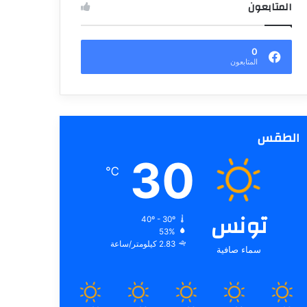
المتابعون
0
المتابعون
الطقس
30
℃
تونس
40º - 30º
53%
2.83 كيلومتر/ساعة
سماء صافية