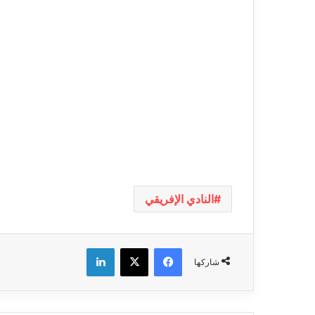
النادي الإفريقي
فيسبوك
‫X
لينكدإن
شاركها