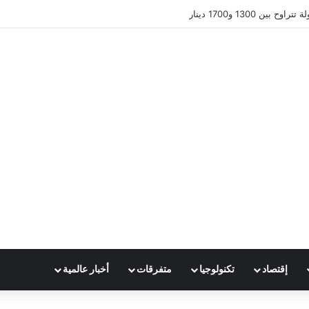
ين 1300 و1700 دينار
إقتصاد
تكنولوجيا
متفرقات
أخبار عالمية