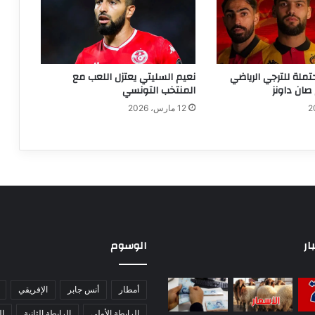
تملة للترجي الرياضي
نعيم السليتي يعتزل اللعب مع
صان داونز
المنتخب التونسي
12 مارس، 2026
ار
الوسوم
أمطار
أنس جابر
الإفريقي
الرابطة الأولى
الرابطة الثانية
ا