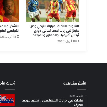
القنوات الناقلة لمباراة الترجي وصن
التشكيلة المح
داونز في إياب نصف نهائي دوري
التونسي أمام 
أبطال أفريقيا.. والمعلق والموعد
18 أبريل، 2026
18 أبريل، 2026
الأكثر مشاهدة
أحدث الأخب
3 مايو، 2024
زيادات في جرايات المتقاعدين .. تحديد موعد
الصرف