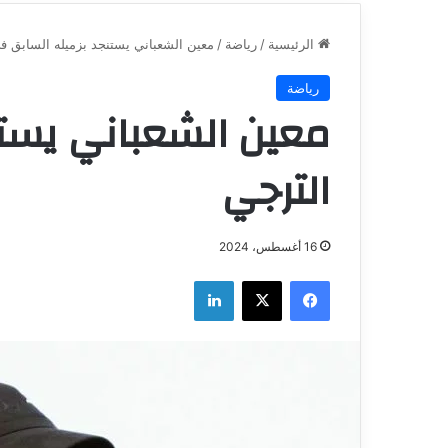
الرئيسية
/
رياضة
/
معين الشعباني يستنجد بزميله السابق ف
رياضة
معين الشعباني يستن
الترجي
16 أغسطس، 2024
فيسبوك
‫X
لينكدإن