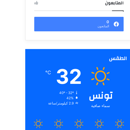
المتابعون
0
المتابعون
الطقس
32
℃
تونس
40º - 32º
42%
2.9 كيلومتر/ساعة
سماء صافية