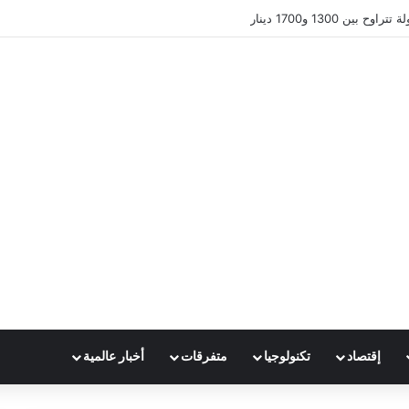
ين 1300 و1700 دينار
إقتصاد
تكنولوجيا
متفرقات
أخبار عالمية