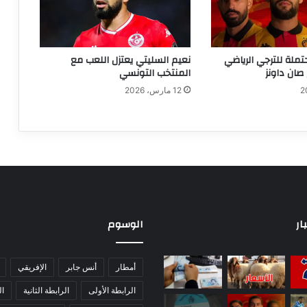
تملة للترجي الرياضي
نعيم السليتي يعتزل اللعب مع
صان داونز
المنتخب التونسي
12 مارس، 2026
ار
الوسوم
أمطار
أنس جابر
الإفريقي
الرابطة الأولى
الرابطة الثانية
ا