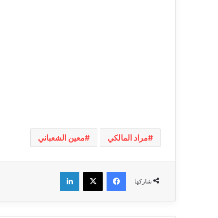
مراد المالكي
معين الشعباني
فيسبوك
‫X
لينكدإن
شاركها