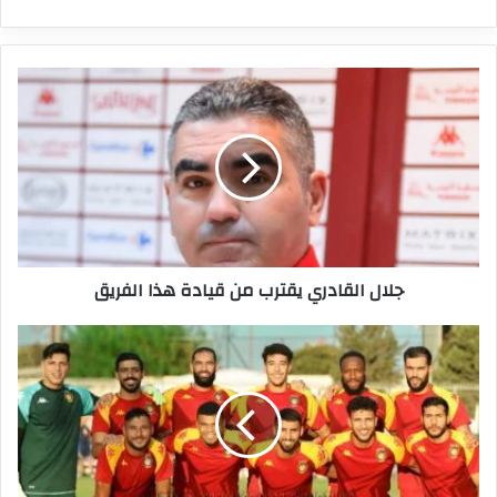
جلال
القادري
يقترب
من
قيادة
هذا
الفريق
جلال القادري يقترب من قيادة هذا الفريق
الترجي
يواجه
ديكيداها
الصومالي
ذهابا
وإيابا
في