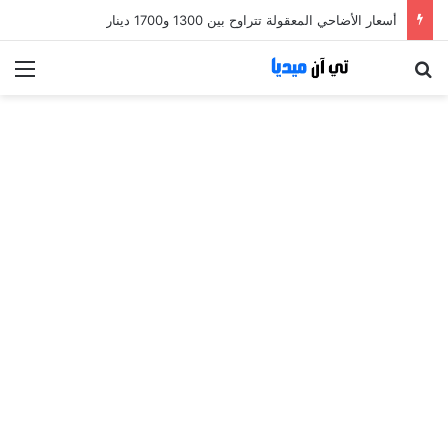
أسعار الأضاحي المعقولة تتراوح بين 1300 و1700 دينار
بحث عن
الق