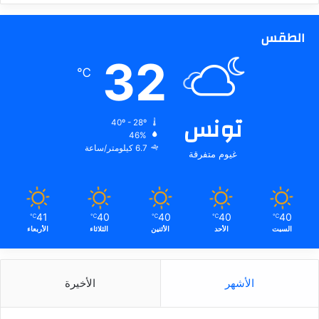
الطقس
32
℃
تونس
40º - 28º
46%
6.7 كيلومتر/ساعة
غيوم متفرقة
41
40
40
40
40
℃
℃
℃
℃
℃
السبت
الأحد
الأثنين
الثلاثاء
الأربعاء
الأشهر
الأخيرة