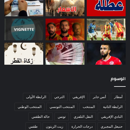
الوسوم
أمطار
أنس جابر
الإفريقي
الترجي
الرابطة الأولى
الرابطة الثانية
المنتخب
المنتخب التونسي
المنتخب الوطني
النادي الإفريقي
النقل التلفزي
تونس
حالة الطقس
حنبعل المجبري
درجات الحرارة
زيت الزيتون
طقس