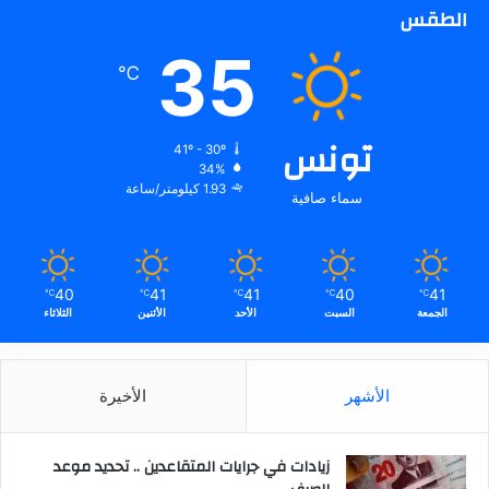
الطقس
35
℃
تونس
41º - 30º
34%
1.93 كيلومتر/ساعة
سماء صافية
40
41
41
40
41
℃
℃
℃
℃
℃
الجمعة
السبت
الأحد
الأثنين
الثلاثاء
الأشهر
الأخيرة
زيادات في جرايات المتقاعدين .. تحديد موعد