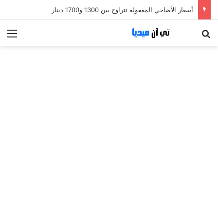
أسعار الأضاحي المعقولة تتراوح بين 1300 و1700 دينار
بحث عن
الق