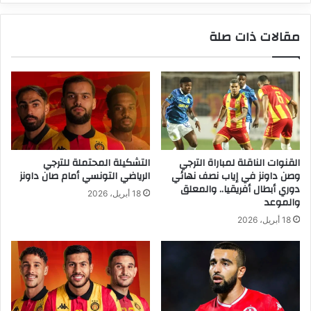
مقالات ذات صلة
القنوات الناقلة لمباراة الترجي
التشكيلة المحتملة للترجي
وصن داونز في إياب نصف نهائي
الرياضي التونسي أمام صان داونز
دوري أبطال أفريقيا.. والمعلق
18 أبريل، 2026
والموعد
18 أبريل، 2026