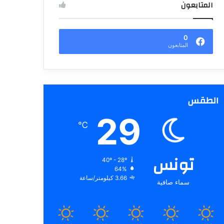
المتابعون
0
المتابعون
الطقس
29
℃
تونس
40º - 28º
64%
3.66 كيلومتر/ساعة
سماء صافية