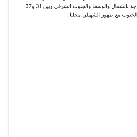
وتتراوح درجات الحرارة القصوى بين 24 و30 درجة بالشمال والوسط والجنوب الشرقي وبين 31 و37