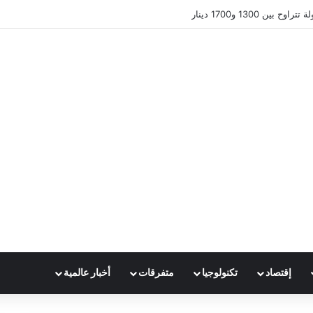
ين 1300 و1700 دينار
إقتصاد
تكنولوجيا
متفرقات
أخبار عالمية