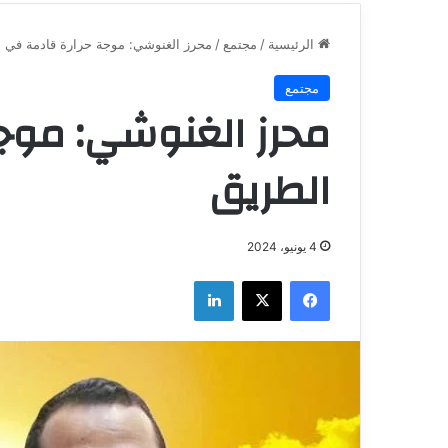
الرئيسية
/
مجتمع
/
محرز الغنوشي: موجة حرارة قادمة في 
مجتمع
محرز الغنوشي: موج
الطريق
4 يونيو، 2024
فيسبوك
‫X
لينكدإن