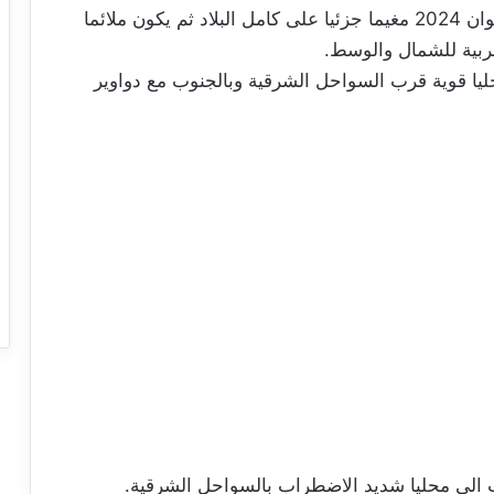
وفي سياق متصل يكون طقس اليوم الثلاثاء 4 جوان 2024 مغيما جزئيا على كامل البلاد ثم يكون ملائما
غربية للشمال والوسط.
ليا قوية قرب السواحل الشرقية وبالجنوب مع دواوير
الى محليا شديد الاضطراب بالسواحل الشرقية.