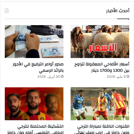
أحدث الأخبار
أسعار الأضاحي المعقولة تتراوح
صدور أوامر الترفيع في الأجور
بين 1300 و1700 دينار
بالرائد الرسمي
9 مايو، 2026
30 أبريل، 2026
القنوات الناقلة لمباراة الترجي
التشكيلة المحتملة للترجي
وصن داونز في إياب نصف نهائي
الرياضي التونسي أمام صان داونز