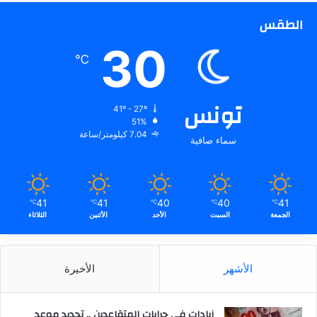
الطقس
30
℃
تونس
41º - 27º
51%
7.04 كيلومتر/ساعة
سماء صافية
41
41
40
40
41
℃
℃
℃
℃
℃
الجمعة
السبت
الأحد
الأثنين
الثلاثاء
الأشهر
الأخيرة
زيادات في جرايات المتقاعدين .. تحديد موعد