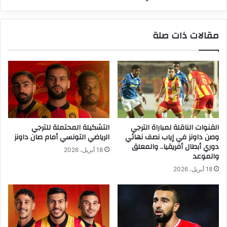
مقالات ذات صلة
القنوات الناقلة لمباراة الترجي
التشكيلة المحتملة للترجي
وصن داونز في إياب نصف نهائي
الرياضي التونسي أمام صان داونز
دوري أبطال أفريقيا.. والمعلق
18 أبريل، 2026
والموعد
18 أبريل، 2026