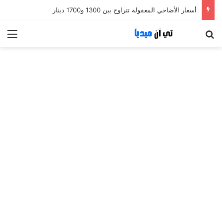
أسعار الأضاحي المعقولة تتراوح بين 1300 و1700 دينار
بحث عن
الق