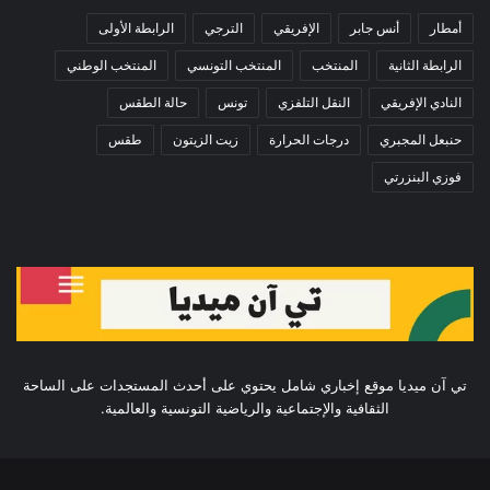
أمطار
أنس جابر
الإفريقي
الترجي
الرابطة الأولى
الرابطة الثانية
المنتخب
المنتخب التونسي
المنتخب الوطني
النادي الإفريقي
النقل التلفزي
تونس
حالة الطقس
حنبعل المجبري
درجات الحرارة
زيت الزيتون
طقس
فوزي البنزرتي
تي آن ميديا موقع إخباري شامل يحتوي على أحدث المستجدات على الساحة
الثقافية والإجتماعية والرياضية التونسية والعالمية.