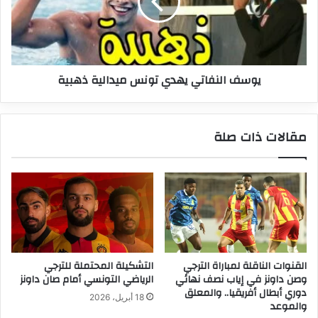
ميدالية
ذهبية
يوسف النفاتي يهدي تونس ميدالية ذهبية
مقالات ذات صلة
القنوات الناقلة لمباراة الترجي
التشكيلة المحتملة للترجي
وصن داونز في إياب نصف نهائي
الرياضي التونسي أمام صان داونز
دوري أبطال أفريقيا.. والمعلق
18 أبريل، 2026
والموعد