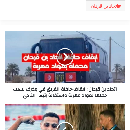
اتحاد بن قردان
اتحاد
بن
قردان
:
ايقاف
حافلة
الفريق
في
وذرف
اتحاد بن قردان : ايقاف حافلة الفريق في وذرف بسبب
بسبب
حملها لمواد مهربة واستقالة رئيس النادي
حملها
لمواد
مهربة
يوسف
واستقالة
النفاتي
رئيس
يهدي
النادي
تونس