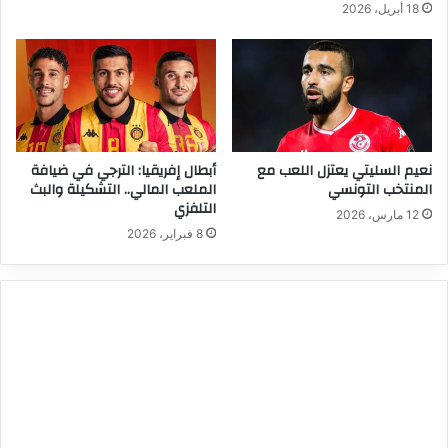
18 أبريل، 2026
نعيم السليتي يعتزل اللعب مع
أبطال إفريقيا: الترجي في ضيافة
المنتخب التونسي
الملعب المالي.. التشكيلة والبث
التلفزي
12 مارس، 2026
8 فبراير، 2026