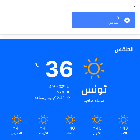
0
المتابعون
الطقس
36
℃
تونس
40º - 33º
27%
2.42 كيلومتر/ساعة
سماء صافية
41
41
40
40
40
℃
℃
℃
℃
℃
الأحد
الأثنين
الثلاثاء
الأربعاء
الخميس