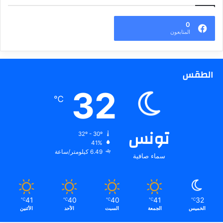
0
المتابعون
الطقس
32
℃
تونس
32º - 30º
41%
6.49 كيلومتر/ساعة
سماء صافية
41
40
40
41
32
℃
℃
℃
℃
℃
الخميس
الجمعة
السبت
الأحد
الأثنين