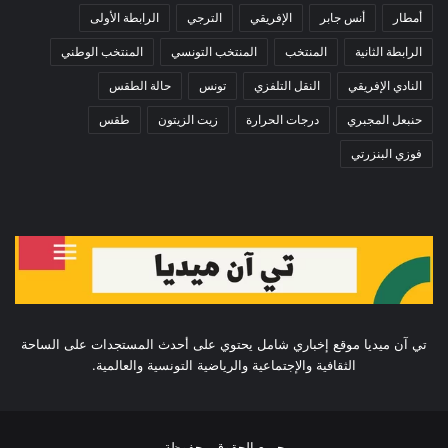
أمطار
أنس جابر
الإفريقي
الترجي
الرابطة الأولى
الرابطة الثانية
المنتخب
المنتخب التونسي
المنتخب الوطني
النادي الإفريقي
النقل التلفزي
تونس
حالة الطقس
حنبعل المجبري
درجات الحرارة
زيت الزيتون
طقس
فوزي البنزرتي
تي آن ميديا موقع إخباري شامل يحتوي على أحدث المستجدات على الساحة
الثقافية والإجتماعية والرياضية التونسية والعالمية.
جميع الحقوق محفوظة