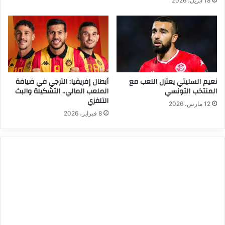
18 أبريل، 2026
نعيم السليتي يعتزل اللعب مع
أبطال إفريقيا: الترجي في ضيافة
المنتخب التونسي
الملعب المالي.. التشكيلة والبث
التلفزي
12 مارس، 2026
8 فبراير، 2026