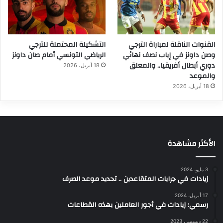
القنوات الناقلة لمباراة الترجي
التشكيلة المحتملة للترجي
وصن داونز في إياب نصف نهائي
الرياضي التونسي أمام صان داونز
دوري أبطال أفريقيا.. والمعلق
18 أبريل، 2026
والموعد
18 أبريل، 2026
الأكثر مشاهدة
3 مايو، 2024
زيادات في جرايات المتقاعدين .. تحديد موعد الصرف
17 أبريل، 2024
رسمي: زيادات في أجور العاملين بهذه القطاعات
22 ديسمبر، 2023