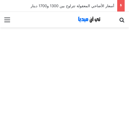
أسعار الأضاحي المعقولة تتراوح بين 1300 و1700 دينار
بحث عن
الق