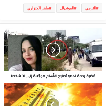
الترجي
المونديال
ماهر الكنزاري
قضية
رحمة
لحمر:
أصابع
الاتّهام
موجّهة
إلى
31
شخصا
قضية رحمة لحمر: أصابع الاتّهام موجّهة إلى 31 شخصا
درجات
الحرارة
في
ارتفاع
خلال