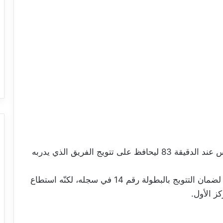
وسجّل حمدو الهوني الهدف الثاني لأهلي طرابلس عند الدقيقة 83 ليحافظ على تتويج الفريق الذي يدربه
يشار إلى أنّ الأهلي طرابلس كان بحاجة للتعادل لضمان التتويج بالبطولة رقم 14 في سجله، لكنّه استطاع