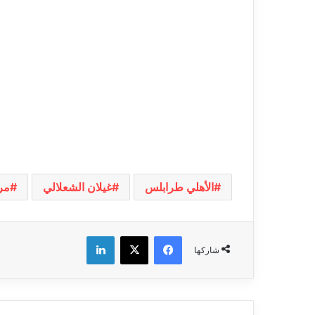
الأهلي طرابلس
غيلان الشعلالي
مرا
فيسبوك
‫X
لينكدإن
شاركها