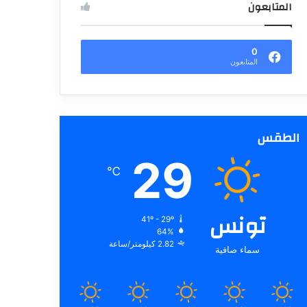
المتابعون
0
المتابعون
الطقس
29
℃
تونس
41º - 29º
64%
2.82 كيلومتر/ساعة
سماء صافية