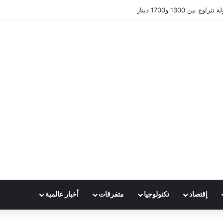
ين 1300 و1700 دينار
إقتصاد
تكنولوجيا
متفرقات
أخبار عالمية