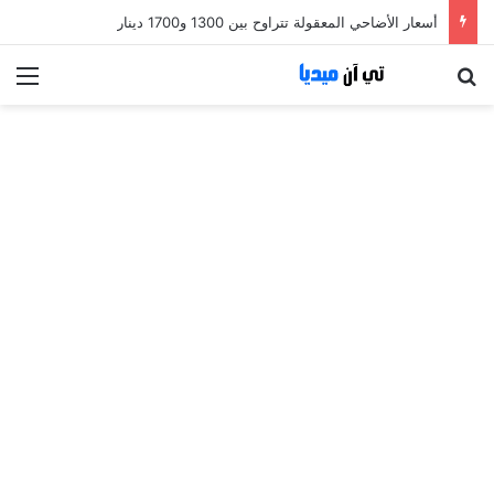
أسعار الأضاحي المعقولة تتراوح بين 1300 و1700 دينار
بحث عن
الق