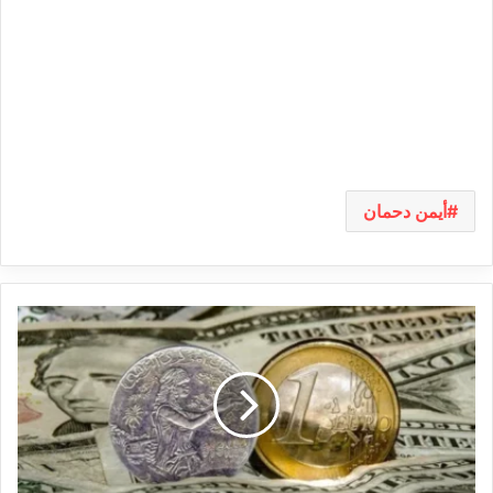
أيمن دحمان
تحسّن
سعر
صرف
الدينار
التونسي
أمام
الدولار