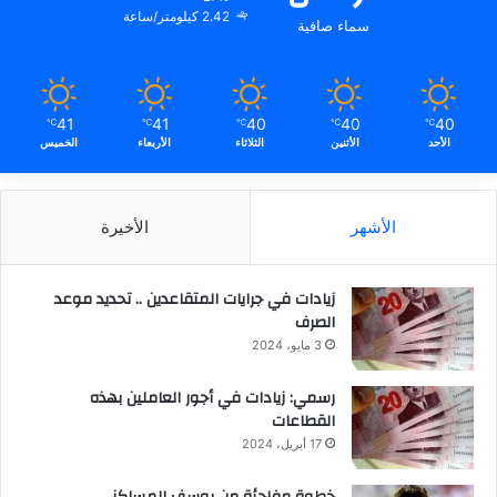
2.42 كيلومتر/ساعة
سماء صافية
41
41
40
40
40
℃
℃
℃
℃
℃
الأحد
الأثنين
الثلاثاء
الأربعاء
الخميس
الأشهر
الأخيرة
زيادات في جرايات المتقاعدين .. تحديد موعد
الصرف
3 مايو، 2024
رسمي: زيادات في أجور العاملين بهذه
القطاعات
17 أبريل، 2024