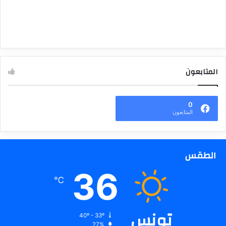
المتابعون
0
المتابعون
الطقس
36
℃
تونس
40º - 33º
27%