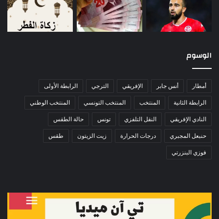
الوسوم
أمطار
أنس جابر
الإفريقي
الترجي
الرابطة الأولى
الرابطة الثانية
المنتخب
المنتخب التونسي
المنتخب الوطني
النادي الإفريقي
النقل التلفزي
تونس
حالة الطقس
حنبعل المجبري
درجات الحرارة
زيت الزيتون
طقس
فوزي البنزرتي