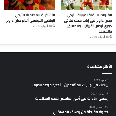
القنوات الناقلة لمباراة الترجي
التشكيلة المحتملة للترجي
وصن داونز في إياب نصف نهائي
الرياضي التونسي أمام صان داونز
دوري أبطال أفريقيا.. والمعلق
18 أبريل، 2026
والموعد
18 أبريل، 2026
الأكثر مشاهدة
3 مايو، 2024
زيادات في جرايات المتقاعدين .. تحديد موعد الصرف
17 أبريل، 2024
رسمي: زيادات في أجور العاملين بهذه القطاعات
22 ديسمبر، 2023
خطوة مفاجئة من يوسف المساكني