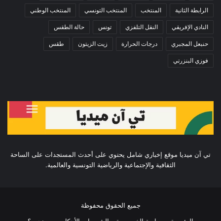
الرابطة الثانية
المنتخب
المنتخب التونسي
المنتخب الوطني
النادي الإفريقي
النقل التلفزي
تونس
حالة الطقس
حنبعل المجبري
درجات الحرارة
زيت الزيتون
طقس
فوزي البنزرتي
تي آن ميديا موقع إخباري شامل يحتوي على أحدث المستجدات على الساحة
الثقافية والإجتماعية والرياضية التونسية والعالمية.
جميع الحقوق محفوظة
الرئيسية
سياسة الخصوصية
الشروط و الأحكام
من نحن ؟