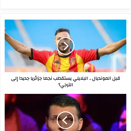
قبل
المونديال
..
البلايلي
يستقطب
نجما
جزائريا
جديدا
إلى
قبل المونديال .. البلايلي يستقطب نجما جزائريا جديدا إلى
الترجي؟
الترجي؟
أمير
الحاج
مسعود
يعود
للملاعب
في