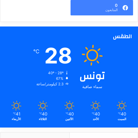
0
المتابعون
الطقس
28
℃
تونس
40º - 28º
67%
2.3 كيلومتر/ساعة
سماء صافية
41
40
40
40
40
℃
℃
℃
℃
℃
السبت
الأحد
الأثنين
الثلاثاء
الأربعاء