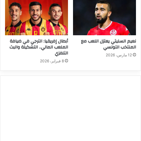
نعيم السليتي يعتزل اللعب مع
أبطال إفريقيا: الترجي في ضيافة
المنتخب التونسي
الملعب المالي.. التشكيلة والبث
التلفزي
12 مارس، 2026
8 فبراير، 2026