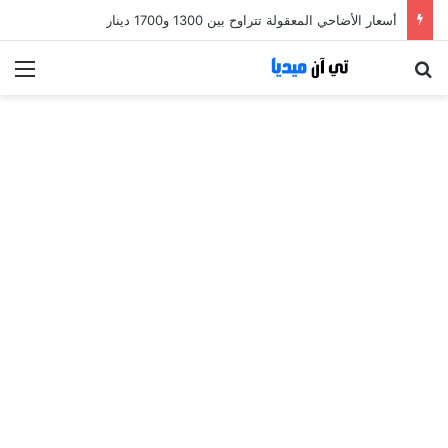
أسعار الأضاحي المعقولة تتراوح بين 1300 و1700 دينار
بحث عن
الق