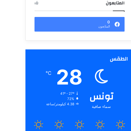
المتابعون
0
المتابعون
الطقس
28
℃
تونس
41º - 27º
72%
4.38 كيلومتر/ساعة
سماء صافية