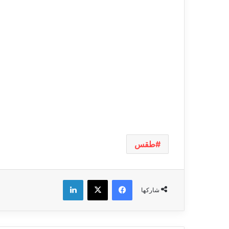
طقس
فيسبوك
‫X
لينكدإن
شاركها