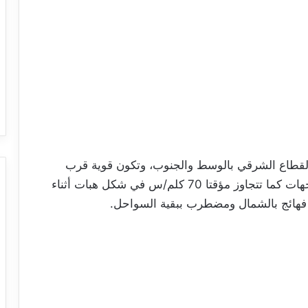
لقطاع الشرقي بالوسط والجنوب، وتكون قوية قرب
السواحل الشمالية ومعتدلة فقوية نسبيا ببقية الجهات كما تتجاوز مؤقتا 70 كلم/س في شكل هبات أثناء
فهائج بالشمال ومضطرب ببقية السواحل.