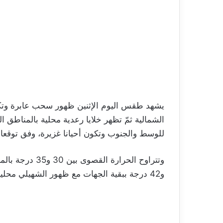
يشهد طقس اليوم الإثنين ظهور سحب عابرة وتكون
الشمالية ثمّ تظهر خلايا رعدية محلية بالمناطق 
للوسط والجنوب وتكون أحيانا غزيرة، وفق توقعا
و42 درجة ببقية الجهات مع ظهور الشهيلي محليا. ومن المتوقّع تساقط البرد بأماكن محدودة.