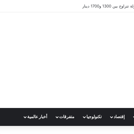
ين 1300 و1700 دينار
إقتصاد
تكنولوجيا
متفرقات
أخبار عالمية