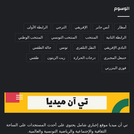
الوسوم
أمطار
أنس جابر
الإفريقي
الترجي
الرابطة الأولى
الرابطة الثانية
المنتخب
المنتخب التونسي
المنتخب الوطني
النادي الإفريقي
النقل التلفزي
تونس
حالة الطقس
حنبعل المجبري
درجات الحرارة
زيت الزيتون
طقس
فوزي البنزرتي
تي آن ميديا موقع إخباري شامل يحتوي على أحدث المستجدات على الساحة
الثقافية والإجتماعية والرياضية التونسية والعالمية.