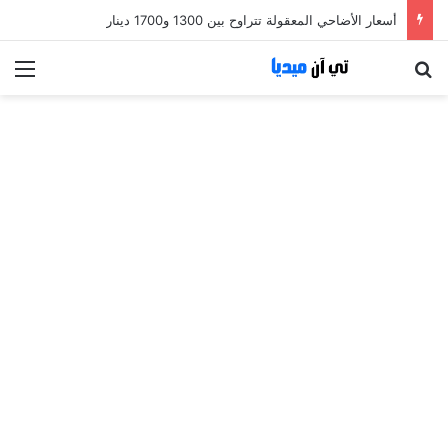
أسعار الأضاحي المعقولة تتراوح بين 1300 و1700 دينار
بحث عن
الق