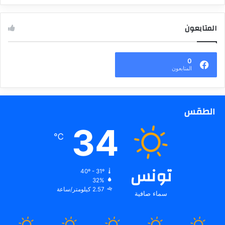
المتابعون
0
المتابعون
الطقس
34
℃
تونس
40º - 31º
32%
2.57 كيلومتر/ساعة
سماء صافية