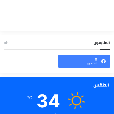
المتابعون
0
المتابعون
الطقس
34
℃