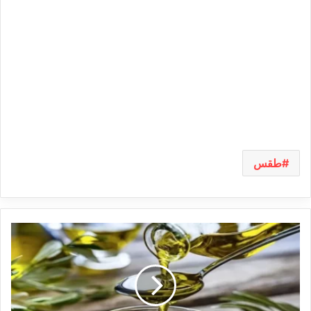
طقس
ديوان
الزيت:
أسعار
زيت
الزيتون
ستتراوح