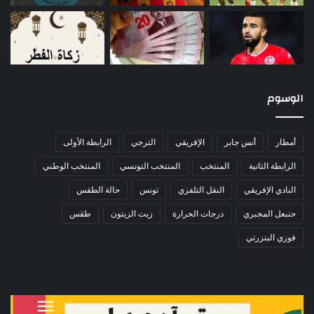
الوسوم
أمطار
أنس جابر
الإفريقي
الترجي
الرابطة الأولى
الرابطة الثانية
المنتخب
المنتخب التونسي
المنتخب الوطني
النادي الإفريقي
النقل التلفزي
تونس
حالة الطقس
حنبعل المجبري
درجات الحرارة
زيت الزيتون
طقس
فوزي البنزرتي