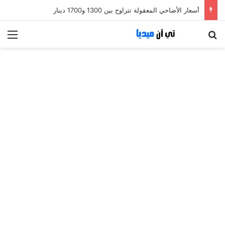
أسعار الأضاحي المعقولة تتراوح بين 1300 و1700 دينار
بحث عن
الق