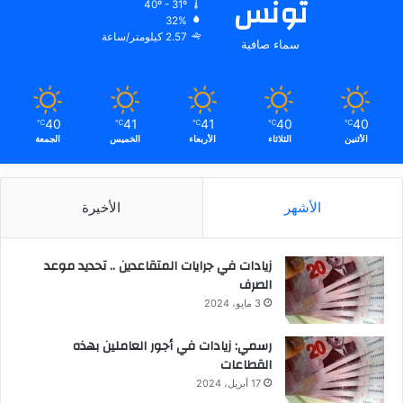
تونس
40º - 31º
32%
2.57 كيلومتر/ساعة
سماء صافية
40
41
41
40
40
℃
℃
℃
℃
℃
الأثنين
الثلاثاء
الأربعاء
الخميس
الجمعة
الأشهر
الأخيرة
زيادات في جرايات المتقاعدين .. تحديد موعد
الصرف
3 مايو، 2024
رسمي: زيادات في أجور العاملين بهذه
القطاعات
17 أبريل، 2024