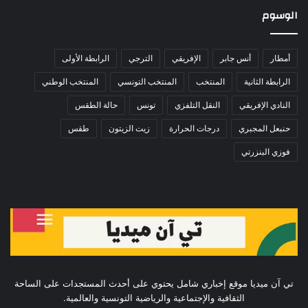
الوسوم
أمطار
أنس جابر
الإفريقي
الترجي
الرابطة الأولى
الرابطة الثانية
المنتخب
المنتخب التونسي
المنتخب الوطني
النادي الإفريقي
النقل التلفزي
تونس
حالة الطقس
حنبعل المجبري
درجات الحرارة
زيت الزيتون
طقس
فوزي البنزرتي
تي آن ميديا موقع إخباري شامل يحتوي على أحدث المستجدات على الساحة
الثقافية والإجتماعية والرياضية التونسية والعالمية.