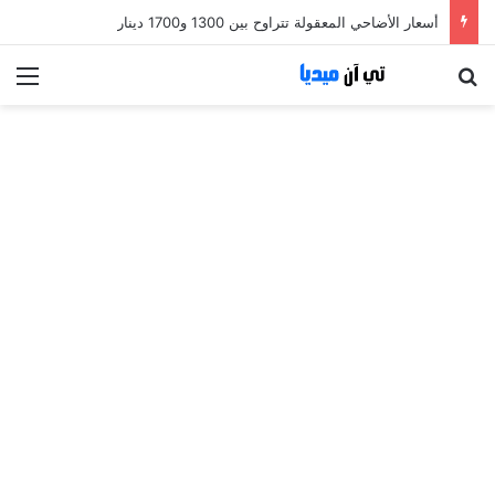
أسعار الأضاحي المعقولة تتراوح بين 1300 و1700 دينار
بحث عن
الق