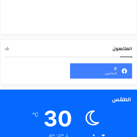
المتابعون
0
المتابعون
الطقس
30
℃
41º - 27º