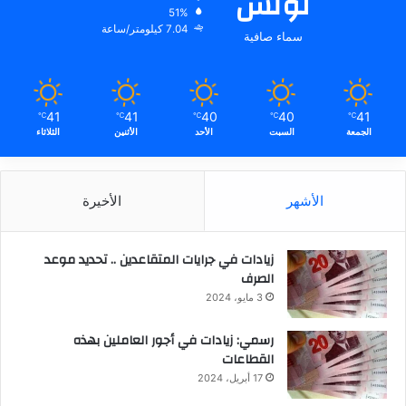
تونس
51%
7.04 كيلومتر/ساعة
سماء صافية
41
41
40
40
41
℃
℃
℃
℃
℃
الجمعة
السبت
الأحد
الأثنين
الثلاثاء
الأشهر
الأخيرة
زيادات في جرايات المتقاعدين .. تحديد موعد
الصرف
3 مايو، 2024
رسمي: زيادات في أجور العاملين بهذه
القطاعات
17 أبريل، 2024