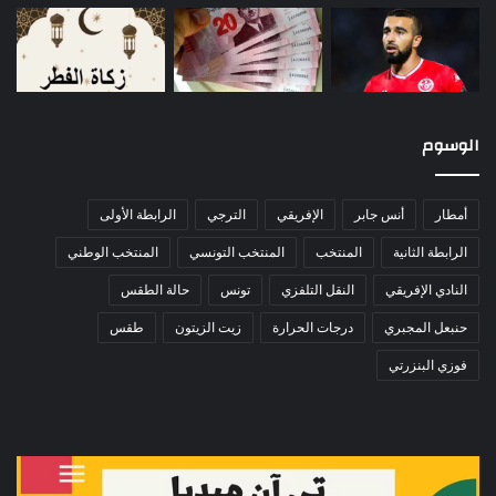
الوسوم
أمطار
أنس جابر
الإفريقي
الترجي
الرابطة الأولى
الرابطة الثانية
المنتخب
المنتخب التونسي
المنتخب الوطني
النادي الإفريقي
النقل التلفزي
تونس
حالة الطقس
حنبعل المجبري
درجات الحرارة
زيت الزيتون
طقس
فوزي البنزرتي