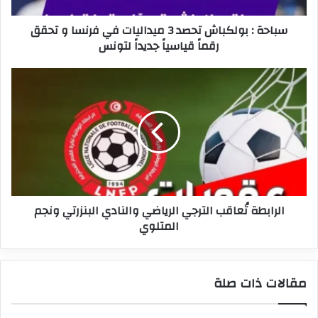
و
سباحة : بولكباش تحصد 3 ميداليات في فرنسا و تحقق
تحقق
رقماً قياسياً جديداً لتونس
رقماً
قياسياً
جديداً
الرابطة
لتونس
تُعاقب
الترجي
الرياضي
والنادي
البنزرتي
ونجم
المتلوي
الرابطة تُعاقب الترجي الرياضي والنادي البنزرتي ونجم
المتلوي
مقالات ذات صلة