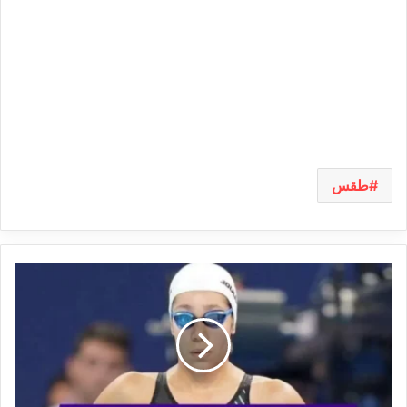
طقس
سباحة
:
بولكباش
تحصد
3
ميداليات
في
فرنسا