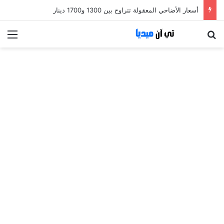
أسعار الأضاحي المعقولة تتراوح بين 1300 و1700 دينار
بحث عن
الق