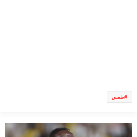
طقس
مدرب
النصر