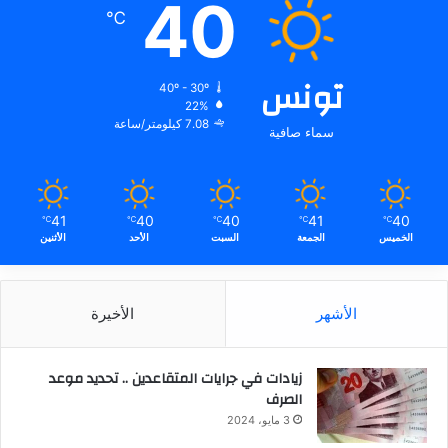
40
℃
تونس
40º - 30º
22%
7.08 كيلومتر/ساعة
سماء صافية
41
40
40
41
40
℃
℃
℃
℃
℃
الخميس
الجمعة
السبت
الأحد
الأثنين
الأشهر
الأخيرة
زيادات في جرايات المتقاعدين .. تحديد موعد
الصرف
3 مايو، 2024