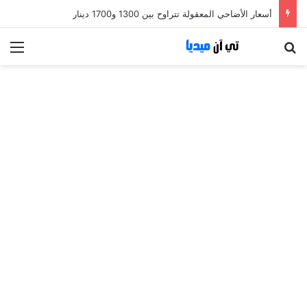
أسعار الأضاحي المعقولة تتراوح بين 1300 و1700 دينار
بحث عن
الق