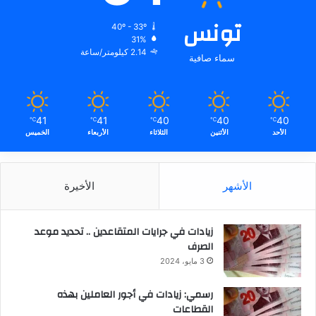
تونس
40º - 33º
31%
2.14 كيلومتر/ساعة
سماء صافية
41
41
40
40
40
℃
℃
℃
℃
℃
الأحد
الأثنين
الثلاثاء
الأربعاء
الخميس
الأشهر
الأخيرة
زيادات في جرايات المتقاعدين .. تحديد موعد
الصرف
3 مايو، 2024
رسمي: زيادات في أجور العاملين بهذه
القطاعات