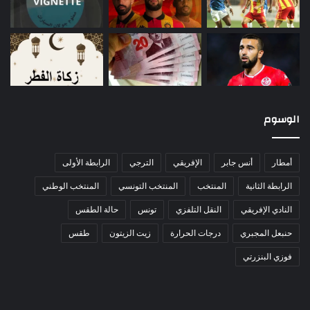
الوسوم
أمطار
أنس جابر
الإفريقي
الترجي
الرابطة الأولى
الرابطة الثانية
المنتخب
المنتخب التونسي
المنتخب الوطني
النادي الإفريقي
النقل التلفزي
تونس
حالة الطقس
حنبعل المجبري
درجات الحرارة
زيت الزيتون
طقس
فوزي البنزرتي