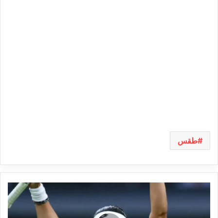
طقس
أنس
جابر
تعلن
موعد