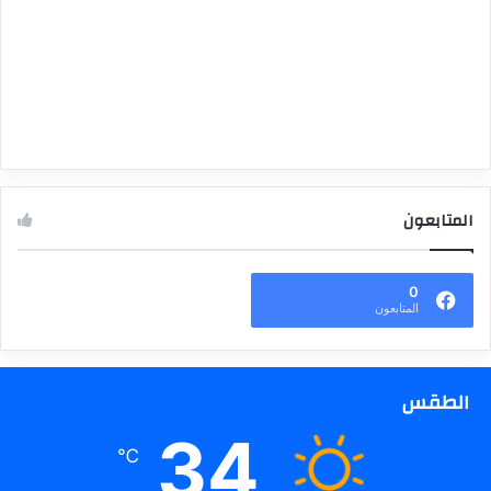
المتابعون
0
المتابعون
الطقس
34
℃