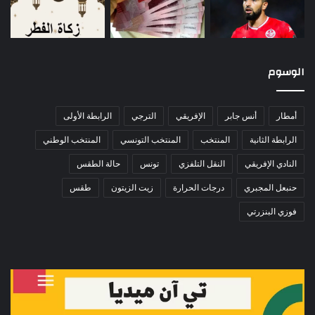
الوسوم
أمطار
أنس جابر
الإفريقي
الترجي
الرابطة الأولى
الرابطة الثانية
المنتخب
المنتخب التونسي
المنتخب الوطني
النادي الإفريقي
النقل التلفزي
تونس
حالة الطقس
حنبعل المجبري
درجات الحرارة
زيت الزيتون
طقس
فوزي البنزرتي