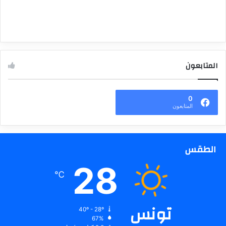
المتابعون
0
المتابعون
الطقس
28
℃
تونس
40º - 28º
67%