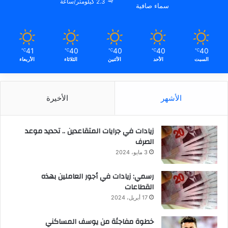
2.3 كيلومتر/ساعة
سماء صافية
41
40
40
40
40
℃
℃
℃
℃
℃
السبت
الأحد
الأثنين
الثلاثاء
الأربعاء
الأشهر
الأخيرة
زيادات في جرايات المتقاعدين .. تحديد موعد
الصرف
3 مايو، 2024
رسمي: زيادات في أجور العاملين بهذه
القطاعات
17 أبريل، 2024
خطوة مفاجئة من يوسف المساكني