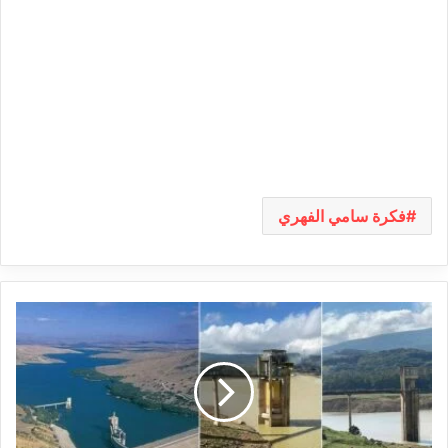
فكرة سامي الفهري
تراجع
مخزون
السدود
منتصف
شهر
ديسمبر