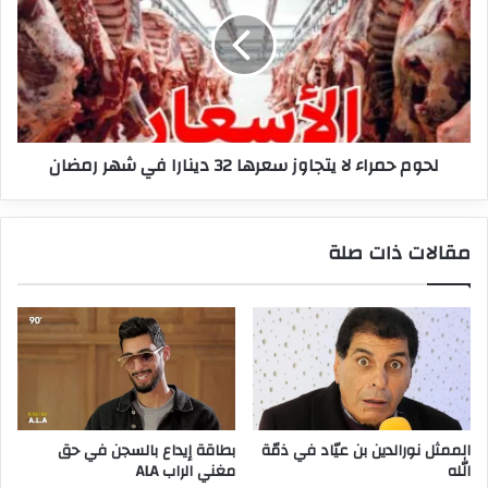
لا
يتجاوز
سعرها
32
دينارا
في
شهر
لحوم حمراء لا يتجاوز سعرها 32 دينارا في شهر رمضان
رمضان
مقالات ذات صلة
الممثل نورالدين بن عيّاد في ذمّة
بطاقة إيداع بالسجن في حق
الله
مغني الراب ALA