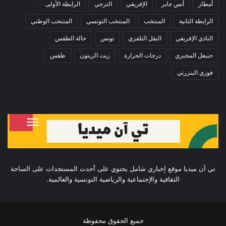
أمطار
أنس جابر
الإفريقي
الترجي
الرابطة الأولى
الرابطة الثانية
المنتخب
المنتخب التونسي
المنتخب الوطني
النادي الإفريقي
النقل التلفزي
تونس
حالة الطقس
حنبعل المجبري
درجات الحرارة
زيت الزيتون
طقس
فوزي البنزرتي
تي آن ميديا موقع إخباري شامل يحتوي على أحدث المستجدات على الساحة
الثقافية والإجتماعية والرياضية التونسية والعالمية.
جميع الحقوق محفوظة