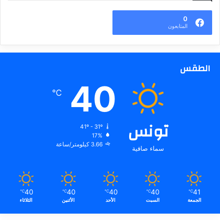
0
المتابعون
الطقس
40
℃
تونس
41º - 31º
17%
3.66 كيلومتر/ساعة
سماء صافية
40
40
40
40
41
℃
℃
℃
℃
℃
الجمعة
السبت
الأحد
الأثنين
الثلاثاء