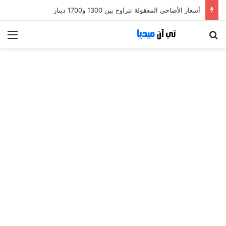
أسعار الأضاحي المعقولة تتراوح بين 1300 و1700 دينار
بحث عن
الق