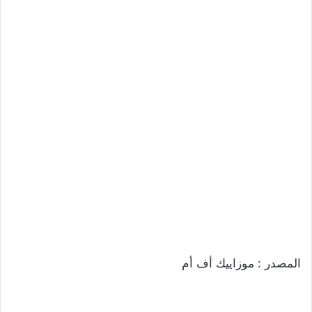
المصدر : موزاييك أف أم