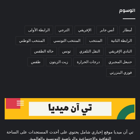
الوسوم
أمطار
أنس جابر
الإفريقي
الترجي
الرابطة الأولى
الرابطة الثانية
المنتخب
المنتخب التونسي
المنتخب الوطني
النادي الإفريقي
النقل التلفزي
تونس
حالة الطقس
حنبعل المجبري
درجات الحرارة
زيت الزيتون
طقس
فوزي البنزرتي
تي آن ميديا موقع إخباري شامل يحتوي على أحدث المستجدات على الساحة
الثقافية والإجتماعية والرياضية التونسية والعالمية.