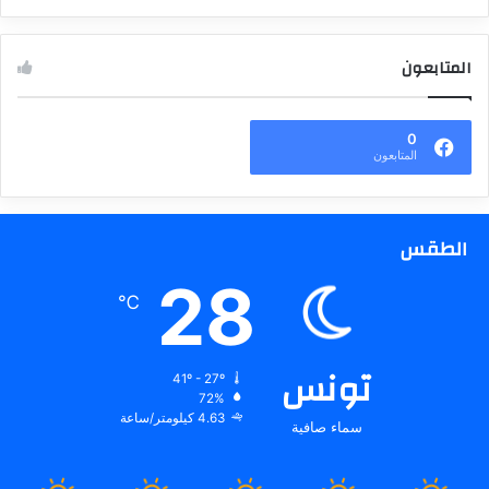
المتابعون
0
المتابعون
الطقس
28
℃
تونس
41º - 27º
72%
4.63 كيلومتر/ساعة
سماء صافية