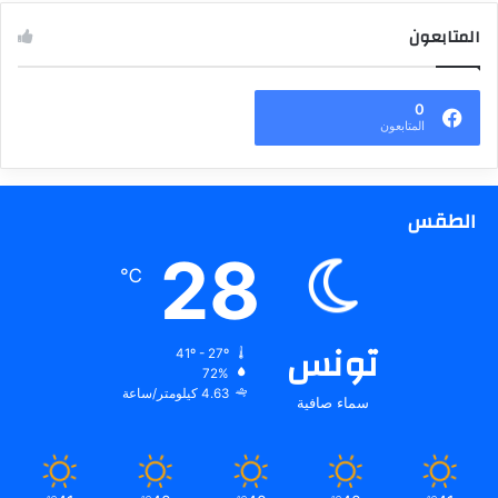
المتابعون
0
المتابعون
الطقس
28
℃
تونس
41º - 27º
72%
4.63 كيلومتر/ساعة
سماء صافية