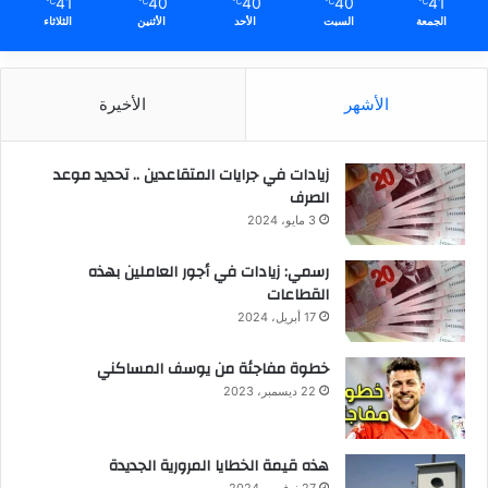
41
40
40
40
41
℃
℃
℃
℃
℃
الجمعة
السبت
الأحد
الأثنين
الثلاثاء
الأشهر
الأخيرة
زيادات في جرايات المتقاعدين .. تحديد موعد
الصرف
3 مايو، 2024
رسمي: زيادات في أجور العاملين بهذه
القطاعات
17 أبريل، 2024
خطوة مفاجئة من يوسف المساكني
22 ديسمبر، 2023
هذه قيمة الخطايا المرورية الجديدة
27 نوفمبر، 2024