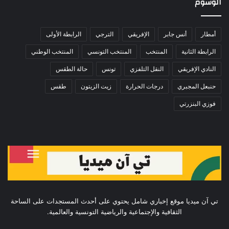
الوسوم
أمطار
أنس جابر
الإفريقي
الترجي
الرابطة الأولى
الرابطة الثانية
المنتخب
المنتخب التونسي
المنتخب الوطني
النادي الإفريقي
النقل التلفزي
تونس
حالة الطقس
حنبعل المجبري
درجات الحرارة
زيت الزيتون
طقس
فوزي البنزرتي
تي آن ميديا موقع إخباري شامل يحتوي على أحدث المستجدات على الساحة
الثقافية والإجتماعية والرياضية التونسية والعالمية.