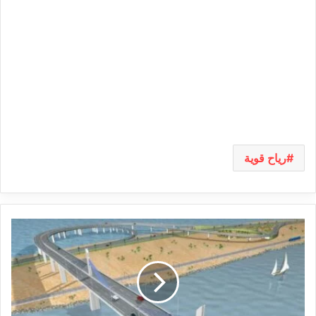
رياح قوية
ضبط
إجراءات
انطلاق
المقاولة
الصينية
في
تركيز