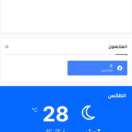
المتابعون
0
المتابعون
الطقس
28
℃
40º - 28º