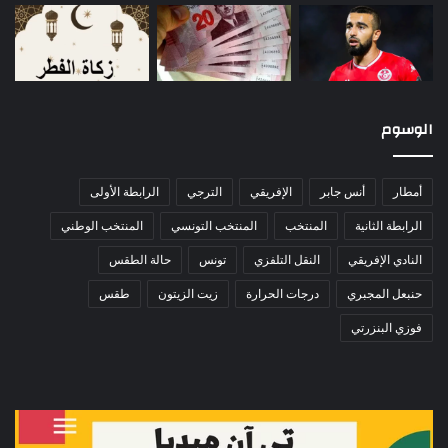
الوسوم
أمطار
أنس جابر
الإفريقي
الترجي
الرابطة الأولى
الرابطة الثانية
المنتخب
المنتخب التونسي
المنتخب الوطني
النادي الإفريقي
النقل التلفزي
تونس
حالة الطقس
حنبعل المجبري
درجات الحرارة
زيت الزيتون
طقس
فوزي البنزرتي