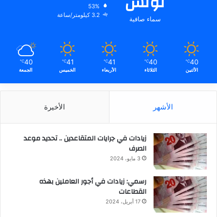
تونس
53%
3.2 كيلومتر/ساعة
سماء صافية
40
41
41
40
40
℃
℃
℃
℃
℃
الأثنين
الثلاثاء
الأربعاء
الخميس
الجمعة
الأشهر
الأخيرة
زيادات في جرايات المتقاعدين .. تحديد موعد
الصرف
3 مايو، 2024
رسمي: زيادات في أجور العاملين بهذه
القطاعات
17 أبريل، 2024